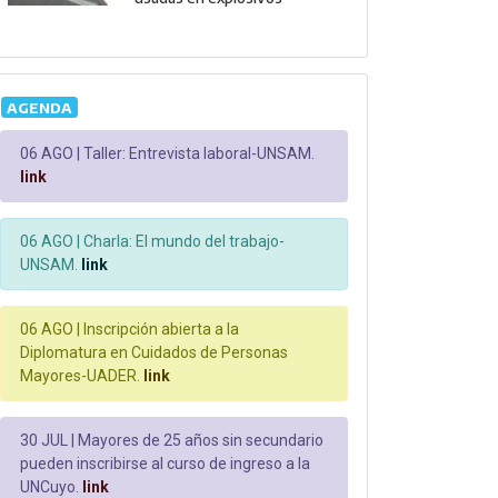
AGENDA
06 AGO |
Taller: Entrevista laboral-UNSAM.
link
06 AGO |
Charla: El mundo del trabajo-
UNSAM.
link
06 AGO |
Inscripción abierta a la
Diplomatura en Cuidados de Personas
Mayores-UADER.
link
30 JUL |
Mayores de 25 años sin secundario
pueden inscribirse al curso de ingreso a la
UNCuyo.
link