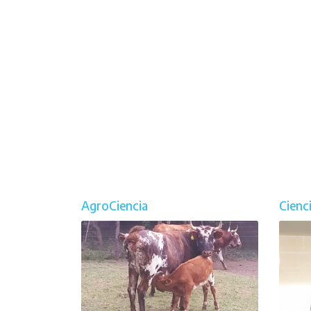
AgroCiencia
Cienc