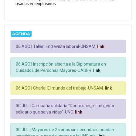
usadas en explosivos
AGENDA
06 AGO |
Taller: Entrevista laboral-UNSAM.
link
06 AGO |
Inscripción abierta a la Diplomatura en
Cuidados de Personas Mayores-UADER.
link
06 AGO |
Charla: El mundo del trabajo-UNSAM.
link
30 JUL |
Campaña solidaria "Donar sangre, un gesto
solidario que salva vidas"-UNC.
link
30 JUL |
Mayores de 25 años sin secundario pueden
inscribirse al curso de ingreso a la UNCuyo.
link