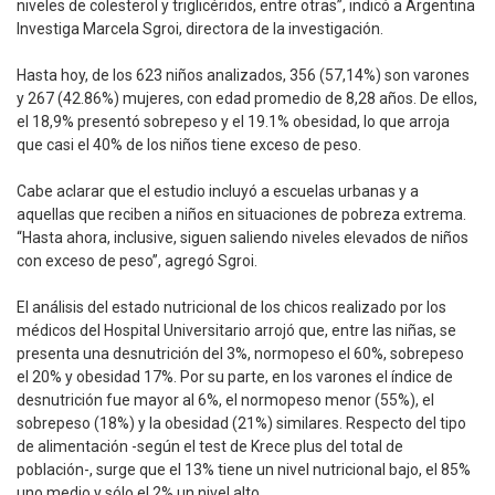
niveles de colesterol y triglicéridos, entre otras”, indicó a Argentina
Investiga Marcela Sgroi, directora de la investigación.
Hasta hoy, de los 623 niños analizados, 356 (57,14%) son varones
y 267 (42.86%) mujeres, con edad promedio de 8,28 años. De ellos,
el 18,9% presentó sobrepeso y el 19.1% obesidad, lo que arroja
que casi el 40% de los niños tiene exceso de peso.
Cabe aclarar que el estudio incluyó a escuelas urbanas y a
aquellas que reciben a niños en situaciones de pobreza extrema.
“Hasta ahora, inclusive, siguen saliendo niveles elevados de niños
con exceso de peso”, agregó Sgroi.
El análisis del estado nutricional de los chicos realizado por los
médicos del Hospital Universitario arrojó que, entre las niñas, se
presenta una desnutrición del 3%, normopeso el 60%, sobrepeso
el 20% y obesidad 17%. Por su parte, en los varones el índice de
desnutrición fue mayor al 6%, el normopeso menor (55%), el
sobrepeso (18%) y la obesidad (21%) similares. Respecto del tipo
de alimentación -según el test de Krece plus del total de
población-, surge que el 13% tiene un nivel nutricional bajo, el 85%
uno medio y sólo el 2% un nivel alto.