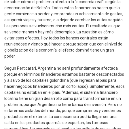
de saber cómo el problema afecta a la "economía real", según la
denominación de Beltrán. Todos estos fenómenos hacen que la
gente comience a perder y emprenda un achicamiento de gastos,
a suprimir viajes y turismo, o a dejar de cambiar los autos seguido.
Las personas se vuelven mucho más cautas. El resultado es que
se vende menos y hay más desempleo. La cuestión es cómo
evitar esos efectos. Hoy todos los bancos centrales están
reuniéndose y viendo qué hacer, porque saben que con el nivel de
globalización de la economía, el efecto dominó tiene un gran
poder.
Según Perticarari, Argentina no será profundamente afectada,
porque en términos financieros estamos bastante desconectados
y a salvo de los capitales golondrina (que ingresan al país para
hacer negocios financieros por un corto lapso). Simplemente, esos
capitales no estaban en el país. “Además, el sistema financiero
local no tiene un gran desarrollo como para transformarse en un
problema, porque Argentina no tiene banca de inversión. Pero no
estaremos aislados del mundo, porque compramos y vendemos
productos en el exterior. La consecuencia podría llegar ser una
caída en los productos que más se exportan, los famosos
commodities. Un ejemplo es el aceite o los pellets de soja y otros