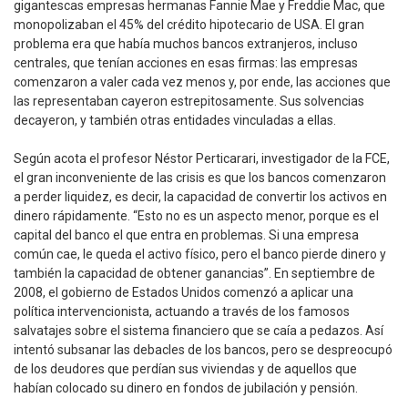
gigantescas empresas hermanas Fannie Mae y Freddie Mac, que
monopolizaban el 45% del crédito hipotecario de USA. El gran
problema era que había muchos bancos extranjeros, incluso
centrales, que tenían acciones en esas firmas: las empresas
comenzaron a valer cada vez menos y, por ende, las acciones que
las representaban cayeron estrepitosamente. Sus solvencias
decayeron, y también otras entidades vinculadas a ellas.
Según acota el profesor Néstor Perticarari, investigador de la FCE,
el gran inconveniente de las crisis es que los bancos comenzaron
a perder liquidez, es decir, la capacidad de convertir los activos en
dinero rápidamente. “Esto no es un aspecto menor, porque es el
capital del banco el que entra en problemas. Si una empresa
común cae, le queda el activo físico, pero el banco pierde dinero y
también la capacidad de obtener ganancias”. En septiembre de
2008, el gobierno de Estados Unidos comenzó a aplicar una
política intervencionista, actuando a través de los famosos
salvatajes sobre el sistema financiero que se caía a pedazos. Así
intentó subsanar las debacles de los bancos, pero se despreocupó
de los deudores que perdían sus viviendas y de aquellos que
habían colocado su dinero en fondos de jubilación y pensión.