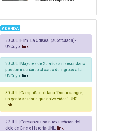
AGENDA
30 JUL |
Film "La Odisea" (subtitulada)-
UNCuyo.
link
30 JUL |
Mayores de 25 años sin secundario
pueden inscribirse al curso de ingreso a la
UNCuyo.
link
30 JUL |
Campaña solidaria "Donar sangre,
un gesto solidario que salva vidas"-UNC.
link
27 JUL |
Comienza una nueva edición del
ciclo de Cine e Historia-UNL.
link