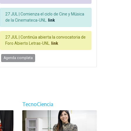
27 JUL |
Comienza el ciclo de Cine y Música
de la Cinemateca-UNL.
link
27 JUL |
Continúa abierta la convocatoria de
Foro Abierto Letras-UNL.
link
Agenda completa
TecnoCiencia