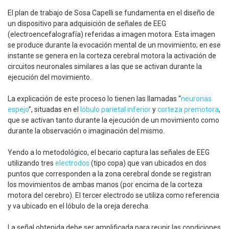
El plan de trabajo de Sosa Capelli se fundamenta en el diseño de
un dispositivo para adquisición de señales de EEG
(electroencefalografía) referidas a imagen motora. Esta imagen
se produce durante la evocación mental de un movimiento; en ese
instante se genera en la corteza cerebral motora la activación de
circuitos neuronales similares a las que se activan durante la
ejecución del movimiento.
La explicación de este proceso lo tienen las llamadas “
neuronas
espejo
”, situadas en el
lóbulo parietal inferior
y
corteza premotora
,
que se activan tanto durante la ejecución de un movimiento como
durante la observación o imaginación del mismo.
Yendo a lo metodológico, el becario captura las señales de EEG
utilizando tres
electrodos
(tipo copa) que van ubicados en dos
puntos que corresponden a la zona cerebral donde se registran
los movimientos de ambas manos (por encima de la corteza
motora del cerebro). El tercer electrodo se utiliza como referencia
y va ubicado en el lóbulo de la oreja derecha.
La señal obtenida debe ser amplificada para reunir las condiciones