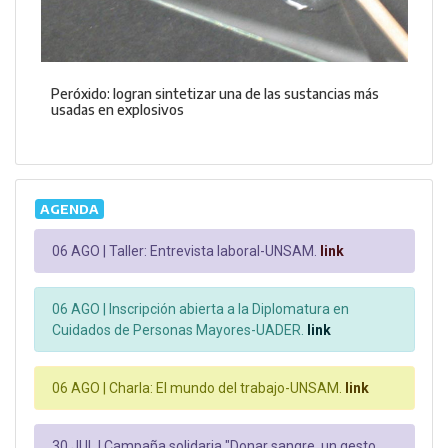
Peróxido: logran sintetizar una de las sustancias más
usadas en explosivos
AGENDA
06 AGO |
Taller: Entrevista laboral-UNSAM.
link
06 AGO |
Inscripción abierta a la Diplomatura en
Cuidados de Personas Mayores-UADER.
link
06 AGO |
Charla: El mundo del trabajo-UNSAM.
link
30 JUL |
Campaña solidaria "Donar sangre, un gesto