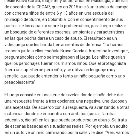
Leslie Bravo García, magíster y doctoranda en Psicología, además
de docente de la CECAR, quien en 2015 inició un trabajo de campo
con ochenta niños de entre 6 y 13 años en una escuela del
municipio de Sucre, en Colombia. Con el consentimiento de sus
padres, se los capacitó sobre la problemática, para luego realizar
un bosquejo de diferentes escenas, ambientes y características
en las que podría darse un caso de abuso. El resultado es un
videojuego que les brinda herramientas de defensa. “Lo fuimos
creando junto a ellos –señala Bravo García a Argentina Investiga–,
preguntándoles cómo se imaginaban el juego. Los niños querían
que los personajes fueran los mismos niños. Que el protagonista
fuera un superhéroe pero niño, y se utiliza un lenguaje muy
sencillo, que puede entenderlo tanto un niño pequeño como uno
preadolescente”.
El juego consiste en una serie de niveles donde el niño debe dar
una respuesta frente a tres opciones: una negativa, una dudosa y
una aceptada. De acuerdo con su respuesta, va avanzando a otras
instancias donde se encuentra con ámbitos (social, familiar,
educativo, digital) en los que puede producirse un abuso. Se trata
de escenas basadas en situaciones reales. Por ejemplo, un adulto
en un auto ve un niño caminando por la calle y le dice: “Ven, vamos