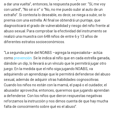
a dar una vuelta”, entonces, la respuesta puede ser: “Sí, me voy
con usted”, “No sé si ir” o “No, no me puedo subir al auto de un
extraño”. Si contesta lo deseable, es decir, se niega a subir, se lo
premia con una estrella. Al final se obtendrá un puntaje, que
diagnosticará el grado de vulnerabilidad y riesgo del niño frente al
abuso sexual. Para comprobar la efectividad del instrumento se
realizó una muestra con 648 niños de entre 6 y 13 años de
diferentes estratos socioeconómicos.
“La segunda parte del NOABS –agrega la especialista– actúa
como
prevención
. Se le indica al niño que en cada estrella ganada,
dándole un clip, lo llevará a un vínculo que le permitirá jugar otro
juego. En la medida que el niño siga jugando NOABS, va
adquiriendo un aprendizaje que le permitirá defenderse del abuso
sexual, además de adquirir otras habilidades cognoscitivas.
Cuando los niños no están con la mamá, el papá o el cuidador, el
abusador aprovecha; entonces, queremos que jugando aprendan
a defenderse. Con los niños que dieron respuestas negativas
reforzamos la instrucción y nos dimos cuenta de que hay mucha
falta de conocimiento sobre qué es el abuso”.