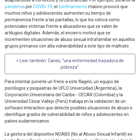
adaptándose a contextos y circunstancias. Por ejemplo, durante la
pandemia
por
COVID-19
, el
confinamiento
masivo provocó que
muchos niños y adolescentes aumenten su tiempo de
permanencia frente a las pantallas, lo que los coloca como
potenciales víctimas frente a abusadores que se valen de
artilugios digitales. Además, el encierro motivó que se
incrementen situaciones de abuso sexual intrafamiliar en aquellos
grupos primarios con alta vulnerabilidad a este tipo de maltrato.
> Leer también:
Caries, “una enfermedad trazadora de
pobreza”
.
Para intentar ponerle un freno a este flagelo, un equipo de
psicólogos y psiquiatras de UFLO Universidad (Argentina), la
Corporación Universitaria del Caribe - CECAR (Colombia) y la
Universidad César Vallejo (Perú) trabaja en la validación de un
software interactivo que detecte posibles situaciones de abuso e
identifique grados de vulnerabilidad de niños y adolescentes en
países sudamericanos.
La gestora del dispositivo NOABS (No al Abuso Sexual Infantil) es