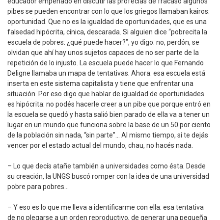
educador empeñado en discutir las profecías de fracaso algunos
pibes se pueden encontrar con lo que los griegos llamaban kairos:
oportunidad. Que no es la igualdad de oportunidades, que es una
falsedad hipócrita, cínica, descarada. Si alguien dice “pobrecita la
escuela de pobres: ¿qué puede hacer?”, yo digo: no, perdón, se
olvidan que ahí hay unos sujetos capaces de no ser parte de la
repetición de lo injusto. La escuela puede hacer lo que Fernando
Deligne llamaba un mapa de tentativas. Ahora: esa escuela está
inserta en este sistema capitalista y tiene que enfrentar una
situación. Por eso digo que hablar de igualdad de oportunidades
es hipócrita: no podés hacerle creer a un pibe que porque entró en
la escuela se quedó y hasta salió bien parado de ella va a tener un
lugar en un mundo que funciona sobre la base de un 50 por ciento
de la población sin nada, “sin parte”… Al mismo tiempo, si te dejás
vencer por el estado actual del mundo, chau, no hacés nada.
– Lo que decís atañe también a universidades como ésta. Desde
su creación, la UNGS buscó romper con la idea de una universidad
pobre para pobres…
– Y eso es lo que me lleva a identificarme con ella: esa tentativa
de no plegarse a un orden reproductivo, de generar una pequeña