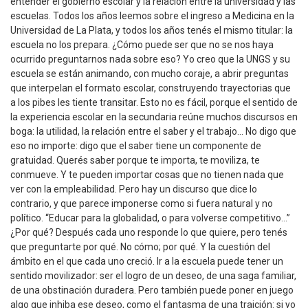
entender el gobierno escolar y la relación entre la universidad y las
escuelas. Todos los años leemos sobre el ingreso a Medicina en la
Universidad de La Plata, y todos los años tenés el mismo titular: la
escuela no los prepara. ¿Cómo puede ser que no se nos haya
ocurrido preguntarnos nada sobre eso? Yo creo que la UNGS y su
escuela se están animando, con mucho coraje, a abrir preguntas
que interpelan el formato escolar, construyendo trayectorias que
a los pibes les tiente transitar. Esto no es fácil, porque el sentido de
la experiencia escolar en la secundaria reúne muchos discursos en
boga: la utilidad, la relación entre el saber y el trabajo… No digo que
eso no importe: digo que el saber tiene un componente de
gratuidad. Querés saber porque te importa, te moviliza, te
conmueve. Y te pueden importar cosas que no tienen nada que
ver con la empleabilidad. Pero hay un discurso que dice lo
contrario, y que parece imponerse como si fuera natural y no
político. “Educar para la globalidad, o para volverse competitivo…”
¿Por qué? Después cada uno responde lo que quiere, pero tenés
que preguntarte por qué. No cómo; por qué. Y la cuestión del
ámbito en el que cada uno creció. Ir a la escuela puede tener un
sentido movilizador: ser el logro de un deseo, de una saga familiar,
de una obstinación duradera. Pero también puede poner en juego
algo que inhiba ese deseo, como el fantasma de una traición: si yo