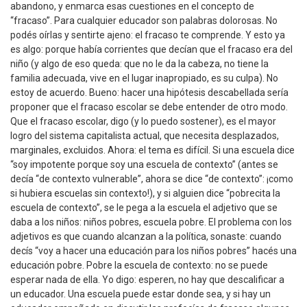
abandono, y enmarca esas cuestiones en el concepto de
“fracaso”. Para cualquier educador son palabras dolorosas. No
podés oírlas y sentirte ajeno: el fracaso te comprende. Y esto ya
es algo: porque había corrientes que decían que el fracaso era del
niño (y algo de eso queda: que no le da la cabeza, no tiene la
familia adecuada, vive en el lugar inapropiado, es su culpa). No
estoy de acuerdo. Bueno: hacer una hipótesis descabellada sería
proponer que el fracaso escolar se debe entender de otro modo.
Que el fracaso escolar, digo (y lo puedo sostener), es el mayor
logro del sistema capitalista actual, que necesita desplazados,
marginales, excluidos. Ahora: el tema es difícil. Si una escuela dice
“soy impotente porque soy una escuela de contexto” (antes se
decía “de contexto vulnerable”, ahora se dice “de contexto”: ¡como
si hubiera escuelas sin contexto!), y si alguien dice “pobrecita la
escuela de contexto”, se le pega a la escuela el adjetivo que se
daba a los niños: niños pobres, escuela pobre. El problema con los
adjetivos es que cuando alcanzan a la política, sonaste: cuando
decís “voy a hacer una educación para los niños pobres” hacés una
educación pobre. Pobre la escuela de contexto: no se puede
esperar nada de ella. Yo digo: esperen, no hay que descalificar a
un educador. Una escuela puede estar donde sea, y si hay un