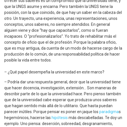
ofrecer sus saberes es un compromiso que la universidad tiene, y
que la UNGS asume y encarna. Pero también la UNGS tiene la
posición, con la que coincido, de que hay un saber en la cabeza del
otro. Un trayecto, una experiencia, unas representaciones, unos
conceptos, unos saberes, no siempre atendidos. En general
alguien viene y dice “hay que capacitarlos”, como si fueran
incapaces. O “profesionalizarlos”. Yo trato de rehabilitar más el
concepto de oficio que el de profesión. Porque la palabra oficio,
que es muy antigua, da cuenta de un modo de hacerse cargo de la
producción de lo común, de una responsabilidad política de hacer
posible la vida entre todos.
– ¿Qué papel desempeña la universidad en este marco?
– Podría dar una respuesta general, decir que la universidad tiene
que hacer docencia, investigación, extensión… Son maneras de
describir parte de lo que la universidad hace. Pero pienso también
que de la universidad cabe esperar que produzca unos saberes
que hagan sentido más allá de lo utilitario. Que hasta puedan
parecer inútiles. Porque pensar es poner en jaque los
paradigma
s
hegemónicos, hacerse las
hipótesis
más descabelladas. Te doy un
ejemplo. Uno piensa: deserción, sobreedad, desgranamiento,