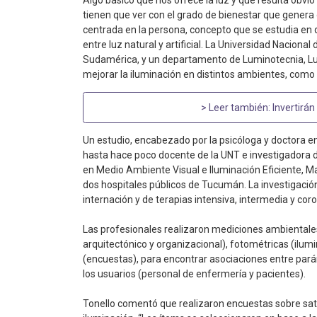
Algo básico que nos ofrece la luz y que resulta obvio
tienen que ver con el grado de bienestar que genera o
centrada en la persona, concepto que se estudia en 
entre luz natural y artificial. La Universidad Nacio
Sudamérica, y un departamento de Luminotecnia, Luz
mejorar la iluminación en distintos ambientes, como 
> Leer también:
Invertirán
Un estudio, encabezado por la psicóloga y doctora en
hasta hace poco docente de la UNT e investigadora del
en Medio Ambiente Visual e Iluminación Eficiente, Mar
dos hospitales públicos de Tucumán. La investigació
internación y de terapias intensiva, intermedia y coro
Las profesionales realizaron mediciones ambientale
arquitectónico y organizacional), fotométricas (ilumin
(encuestas), para encontrar asociaciones entre par
los usuarios (personal de enfermería y pacientes).
Tonello comentó que realizaron encuestas sobre sati