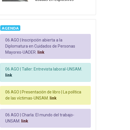
AGENDA
06 AGO |
Inscripción abierta a la
Diplomatura en Cuidados de Personas
Mayores-UADER.
link
06 AGO |
Taller: Entrevista laboral-UNSAM.
link
06 AGO |
Presentación de libro | La política
de las víctimas-UNSAM.
link
06 AGO |
Charla: El mundo del trabajo-
UNSAM.
link