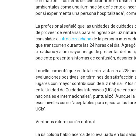
iluminación. “Los ítems se seleccionaron en base a l
ambientales como una iluminación deficiente o incorr
por sí experimenta una persona hospitalizada”, com
La profesional señaló que las unidades de cuidados 
de proveer de ventanas para el ingreso de luz natural 
consolidar el
ritmo circadiano
de la persona internada
que transcurren durante las 24 horas del día. Agregó:
circadiano y a un mayor riesgo de presentar delirio típ
paciente presenta síntomas de confusión, desorienta
Tonello comentó que en total entrevistaron a 225 per
evaluaciones positivas, en términos de satisfacción a
lugares con mayor contribución de luz natural. Y los
en la Unidad de Cuidados Intensivos (UCIs) se encu
nacionales e internacionales”, puntualizó. Aunque la 
esos niveles como “aceptables para ejecutar las tarea
UCIs”.
Ventanas e iluminación natural
La psicóloga habló acerca de lo evaluado en las sala