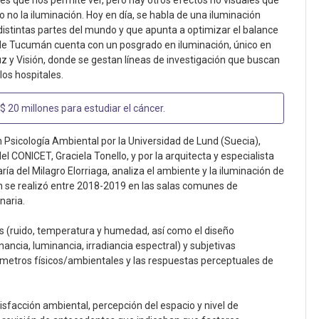
 es que nos permite ver, pero hay otros efectos no visuales que
 no la iluminación. Hoy en día, se habla de una iluminación
distintas partes del mundo y que apunta a optimizar el balance
nal de Tucumán cuenta con un posgrado en iluminación, único en
 y Visión, donde se gestan líneas de investigación que buscan
los hospitales.
 $ 20 millones para estudiar el cáncer
.
 Psicología Ambiental por la Universidad de Lund (Suecia),
 CONICET, Graciela Tonello, y por la arquitecta y especialista
ía del Milagro Elorriaga, analiza el ambiente y la iluminación de
n se realizó entre 2018-2019 en las salas comunes de
naria.
s (ruido, temperatura y humedad, así como el diseño
ancia, luminancia, irradiancia espectral) y subjetivas
ámetros físicos/ambientales y las respuestas perceptuales de
sfacción ambiental, percepción del espacio y nivel de