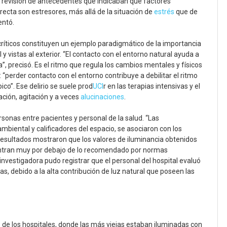
a revisión de antecedentes que indicaban que factores
ecta son estresores, más allá de la situación de
estrés
que de
entó.
críticos constituyen un ejemplo paradigmático de la importancia
y vistas al exterior. “El contacto con el entorno natural ayuda a
”, precisó. Es el ritmo que regula los cambios mentales y físicos
 “perder contacto con el entorno contribuye a debilitar el ritmo
ico”. Ese delirio se suele prod
UCI
r en las terapias intensivas y el
ción, agitación y a veces
alucinaciones
.
sonas entre pacientes y personal de la salud. “Las
mbiental y calificadores del espacio, se asociaron con los
 resultados mostraron que los valores de iluminancia obtenidos
entran muy por debajo de lo recomendado por normas
investigadora pudo registrar que el personal del hospital evaluó
s, debido a la alta contribución de luz natural que poseen las
s de los hospitales, donde las más viejas estaban iluminadas con