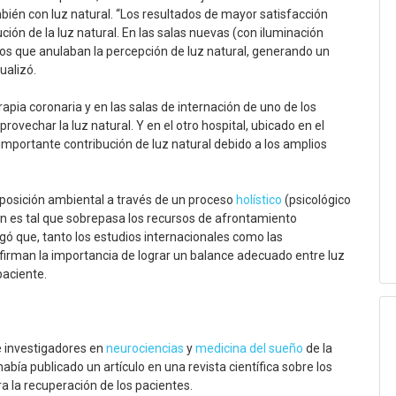
bién con luz natural. “Los resultados de mayor satisfacción
ución de la luz natural. En las salas nuevas (con iluminación
altos que anulaban la percepción de luz natural, generando un
ualizó.
apia coronaria y en las salas de internación de uno de los
ovechar la luz natural. Y en el otro hospital, ubicado en el
na importante contribución de luz natural debido a los amplios
xposición ambiental a través de un proceso
holístico
(psicológico
ción es tal que sobrepasa los recursos de afrontamiento
gó que, tanto los estudios internacionales como las
nfirman la importancia de lograr un balance adecuado entre luz
paciente.
 investigadores en
neurociencias
y
medicina del sueño
de la
bía publicado un artículo en una revista científica sobre los
a la recuperación de los pacientes.