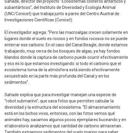
Sahade, director del proyecto “Ecosistemas costeros antárticos y
subantárticos”, del Instituto de Diversidad y Ecología Animal
(UNC/Conicet) que trabaja junto a pares del Centro Austral de
Investigaciones Científicas (Conicet).
El investigador agrega: “Pero las macroalgas crecen solamente en
lugares donde el suelo es rocoso y en fondos rocosos no se puede
enterrar ese carbono. En el caso del Canal Beagle, donde estamos
trabajando, muy cerca de los bosques de algas, ya hay fondos
blandos donde la captura de carbono puede ocurrir efectivamente
y eso es lo que estamos investigando: si todo el carbono que el
ecosistema toma de la atmósfera está siendo efectivamente
secuestrado en la parte más profunda del Canal y en los
sedimentos”.
Sahade explica que para investigar manejan una especie de
“robot submarino”, que saca fotos que permiten calcular la
diversidad y la estructura del ecosistema. “El almacenamiento
está en los bichos vivos, entonces, con las fotos vemos qué
animales hay, sacamos algunos pocos ejemplares buceando y en
el laboratorio analizamos qué cantidad de carbono almacenan.
También extraemos sedimentos del suelo marino para saber