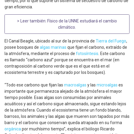
tiempo, por lo que supone un sistema de secuestro de carbono de
gran eficiencia.
> Leer también:
Físico de la UNNE estudiará el cambio
climático
.
El Canal Beagle, ubicado al sur de la provincia de
Tierra del Fuego
,
posee bosques de
algas marinas
que fijan el carbono, extraído de
la atmósfera, mediante el proceso de
fotosíntesis
. Este carbono
es llamado “carbono azul” porque se encuentra en el mar (en
contraposición al carbono verde que es el que está en el
ecosistema terrestre y es capturado por los bosques).
“Todo ese carbono que fijan las
macroalgas
y las
microalgas
es
importante que permanezca alejado de la atmósfera el mayor
tiempo posible. Esas algas son consumidas por animales
acuáticos y así el carbono sigue almacenado, sigue estando lejos
de la atmósfera. Cuando el ecosistema tiene un fondo blando,
barroso, los animales y las algas que mueren son tapados por más
barro y el carbono que conservan queda atrapado en su forma
orgánica
por muchísimo tiempo”, explica el biólogo Ricardo