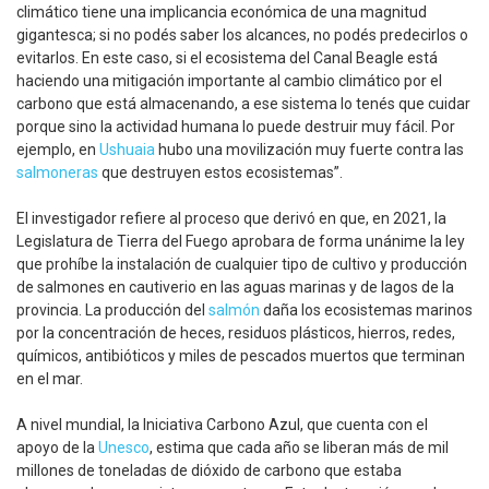
climático tiene una implicancia económica de una magnitud
gigantesca; si no podés saber los alcances, no podés predecirlos o
evitarlos. En este caso, si el ecosistema del Canal Beagle está
haciendo una mitigación importante al cambio climático por el
carbono que está almacenando, a ese sistema lo tenés que cuidar
porque sino la actividad humana lo puede destruir muy fácil. Por
ejemplo, en
Ushuaia
hubo una movilización muy fuerte contra las
salmoneras
que destruyen estos ecosistemas”.
El investigador refiere al proceso que derivó en que, en 2021, la
Legislatura de Tierra del Fuego aprobara de forma unánime la ley
que prohíbe la instalación de cualquier tipo de cultivo y producción
de salmones en cautiverio en las aguas marinas y de lagos de la
provincia. La producción del
salmón
daña los ecosistemas marinos
por la concentración de heces, residuos plásticos, hierros, redes,
químicos, antibióticos y miles de pescados muertos que terminan
en el mar.
A nivel mundial, la Iniciativa Carbono Azul, que cuenta con el
apoyo de la
Unesco
, estima que cada año se liberan más de mil
millones de toneladas de dióxido de carbono que estaba