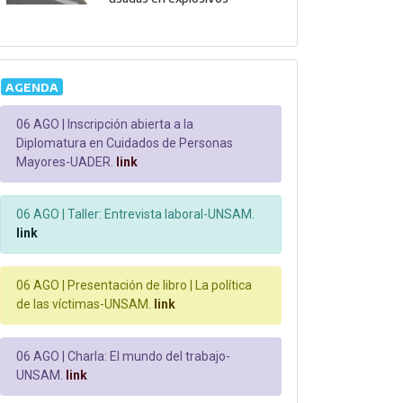
AGENDA
06 AGO |
Inscripción abierta a la
Diplomatura en Cuidados de Personas
Mayores-UADER.
link
06 AGO |
Taller: Entrevista laboral-UNSAM.
link
06 AGO |
Presentación de libro | La política
de las víctimas-UNSAM.
link
06 AGO |
Charla: El mundo del trabajo-
UNSAM.
link