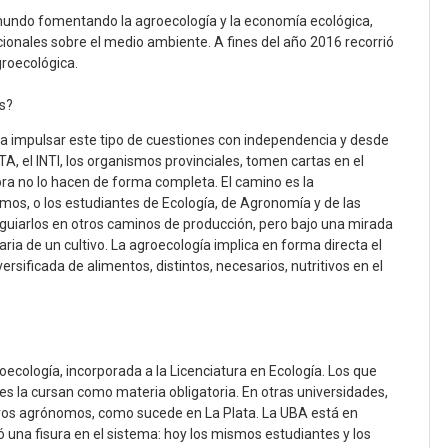
 mundo fomentando la agroecología y la economía ecológica,
cionales sobre el medio ambiente. A fines del año 2016 recorrió
roecológica.
s?
 impulsar este tipo de cuestiones con independencia y desde
INTA, el INTI, los organismos provinciales, tomen cartas en el
ra no lo hacen de forma completa. El camino es la
mos, o los estudiantes de Ecología, de Agronomía y de las
o guiarlos en otros caminos de producción, pero bajo una mirada
taria de un cultivo. La agroecología implica en forma directa el
rsificada de alimentos, distintos, necesarios, nutritivos en el
cología, incorporada a la Licenciatura en Ecología. Los que
es la cursan como materia obligatoria. En otras universidades,
eros agrónomos, como sucede en La Plata. La UBA está en
ó una fisura en el sistema: hoy los mismos estudiantes y los