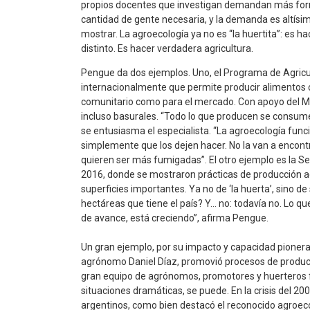
propios docentes que investigan demandan más form
cantidad de gente necesaria, y la demanda es altísi
mostrar. La agroecología ya no es “la huertita”: es 
distinto. Es hacer verdadera agricultura.
Pengue da dos ejemplos. Uno, el Programa de Agricul
internacionalmente que permite producir alimentos c
comunitario como para el mercado. Con apoyo del Mu
incluso basurales. “Todo lo que producen se consume
se entusiasma el especialista. “La agroecología funci
simplemente que los dejen hacer. No la van a encont
quieren ser más fumigadas”. El otro ejemplo es la Se
2016, donde se mostraron prácticas de producción a
superficies importantes. Ya no de ‘la huerta’, sino de 
hectáreas que tiene el país? Y… no: todavía no. Lo q
de avance, está creciendo”, afirma Pengue.
Un gran ejemplo, por su impacto y capacidad pionera,
agrónomo Daniel Díaz, promovió procesos de producc
gran equipo de agrónomos, promotores y huerteros f
situaciones dramáticas, se puede. En la crisis del 20
argentinos, como bien destacó el reconocido agroecól