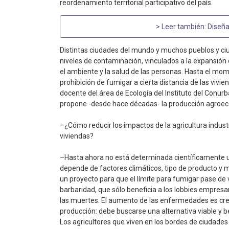
reordenamiento territorial participativo del país.
> Leer también:
Diseña
Distintas ciudades del mundo y muchos pueblos y ciu
niveles de contaminación, vinculados a la expansión d
el ambiente y la salud de las personas. Hasta el mome
prohibición de fumigar a cierta distancia de las viv
docente del área de Ecología del Instituto del Conu
propone -desde hace décadas- la producción agroec
–¿Cómo reducir los impactos de la agricultura industr
viviendas?
–Hasta ahora no está determinada científicamente un
depende de factores climáticos, tipo de producto y ma
un proyecto para que el límite para fumigar pase de v
barbaridad, que sólo beneficia a los lobbies empresar
las muertes. El aumento de las enfermedades es crec
producción: debe buscarse una alternativa viable y be
Los agricultores que viven en los bordes de ciudade