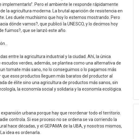
e implementarlo”. Pero el ambiente le responde rápidamente
 de la agricultura moderna. La brutal aparición de resistencia en
te. Les duele muchísimo que hoy lo estemos mostrando. Pero
¿Hacia dónde vamos?, que publicó la UNESCO, y lo decimos hoy
de fuimos?, que se lanzó este año.
ión…
as entre la agricultura industrial y la ciudad. Ahí, la única
e escudos verdes, además, se plantea como una alternativa de
 un tomate más sano, no lo conseguimos o lo pagamos más
ar que esos productos lleguen más baratos del productor al
da de élite sino una agricultura de productos más sanos, sin
ología, la economía social y solidaria y la economía ecológica.
 expansión urbana porque hay que reordenar todo el territorio.
ie controla. Si ese proceso no se ordena se va corriendo la
-rural hace décadas, y el GEPAMA de la UBA, y nosotros mismos,
La idea es ordenarla.