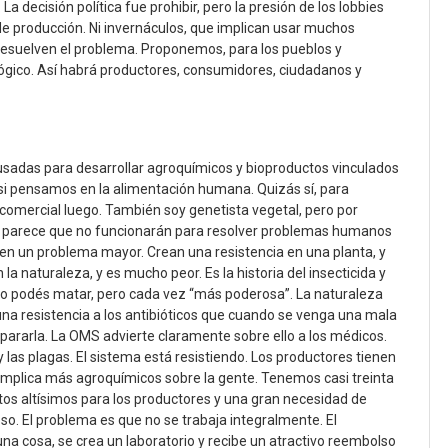
a decisión política fue prohibir, pero la presión de los lobbies
 producción. Ni invernáculos, que implican usar muchos
 resuelven el problema. Proponemos, para los pueblos y
ógico. Así habrá productores, consumidores, ciudadanos y
sadas para desarrollar agroquímicos y bioproductos vinculados
s, si pensamos en la alimentación humana. Quizás sí, para
 comercial luego. También soy genetista vegetal, pero por
me parece que no funcionarán para resolver problemas humanos
nen un problema mayor. Crean una resistencia en una planta, y
la naturaleza, y es mucho peor. Es la historia del insecticida y
o podés matar, pero cada vez “más poderosa”. La naturaleza
a resistencia a los antibióticos que cuando se venga una mala
pararla. La OMS advierte claramente sobre ello a los médicos.
las plagas. El sistema está resistiendo. Los productores tienen
 implica más agroquímicos sobre la gente. Tenemos casi treinta
stos altísimos para los productores y una gran necesidad de
so. El problema es que no se trabaja integralmente. El
na cosa, se crea un laboratorio y recibe un atractivo reembolso