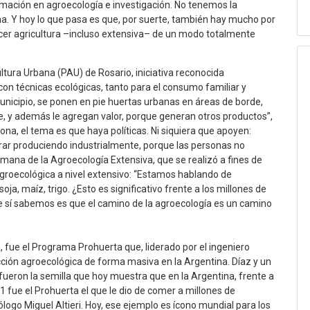
ación en agroecología e investigación. No tenemos la
ma. Y hoy lo que pasa es que, por suerte, también hay mucho por
hacer agricultura –incluso extensiva– de un modo totalmente
tura Urbana (PAU) de Rosario, iniciativa reconocida
on técnicas ecológicas, tanto para el consumo familiar y
nicipio, se ponen en pie huertas urbanas en áreas de borde,
, y además le agregan valor, porque generan otros productos”,
ona, el tema es que haya políticas. Ni siquiera que apoyen:
rar produciendo industrialmente, porque las personas no
mana de la Agroecología Extensiva, que se realizó a fines de
groecológica a nivel extensivo: “Estamos hablando de
soja, maíz, trigo. ¿Esto es significativo frente a los millones de
ue sí sabemos es que el camino de la agroecología es un camino
 fue el Programa Prohuerta que, liderado por el ingeniero
ión agroecológica de forma masiva en la Argentina. Díaz y un
ueron la semilla que hoy muestra que en la Argentina, frente a
01 fue el Prohuerta el que le dio de comer a millones de
ogo Miguel Altieri. Hoy, ese ejemplo es ícono mundial para los