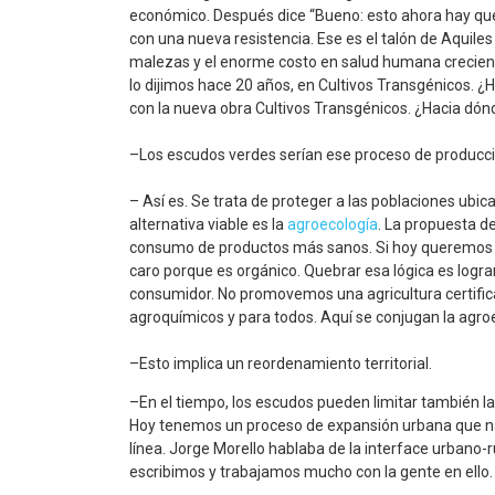
económico. Después dice “Bueno: esto ahora hay qu
con una nueva resistencia. Ese es el talón de Aquiles
malezas y el enorme costo en salud humana crecien
lo dijimos hace 20 años, en Cultivos Transgénicos. 
con la nueva obra Cultivos Transgénicos. ¿Hacia dón
–Los escudos verdes serían ese proceso de producc
– Así es. Se trata de proteger a las poblaciones ubicad
alternativa viable es la
agroecología
. La propuesta d
consumo de productos más sanos. Si hoy queremos
caro porque es orgánico. Quebrar esa lógica es logr
consumidor. No promovemos una agricultura certifica
agroquímicos y para todos. Aquí se conjugan la agroec
–Esto implica un reordenamiento territorial.
–En el tiempo, los escudos pueden limitar también la
Hoy tenemos un proceso de expansión urbana que nad
línea. Jorge Morello hablaba de la interface urbano
escribimos y trabajamos mucho con la gente en ello. 