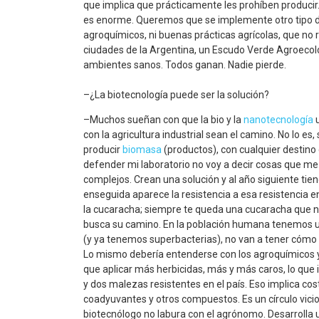
que implica que prácticamente les prohíben producir. L
es enorme. Queremos que se implemente otro tipo de
agroquímicos, ni buenas prácticas agrícolas, que no
ciudades de la Argentina, un Escudo Verde Agroecol
ambientes sanos. Todos ganan. Nadie pierde.
–¿La biotecnología puede ser la solución?
–Muchos sueñan con que la bio y la
nanotecnología
u
con la agricultura industrial sean el camino. No lo e
producir
biomasa
(productos), con cualquier destino
defender mi laboratorio no voy a decir cosas que 
complejos. Crean una solución y al año siguiente tie
enseguida aparece la resistencia a esa resistencia en 
la cucaracha; siempre te queda una cucaracha que n
busca su camino. En la población humana tenemos un
(y ya tenemos superbacterias), no van a tener cómo 
Lo mismo debería entenderse con los agroquímicos y 
que aplicar más herbicidas, más y más caros, lo que
y dos malezas resistentes en el país. Eso implica co
coadyuvantes y otros compuestos. Es un círculo vicio
biotecnólogo no labura con el agrónomo. Desarrolla u