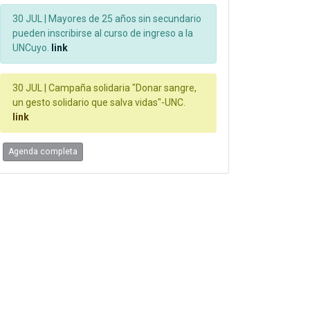
30 JUL |
Mayores de 25 años sin secundario
pueden inscribirse al curso de ingreso a la
UNCuyo.
link
30 JUL |
Campaña solidaria "Donar sangre,
un gesto solidario que salva vidas"-UNC.
link
Agenda completa