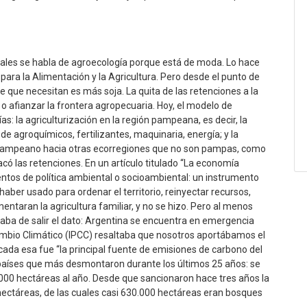
ales se habla de agroecología porque está de moda. Lo hace
para la Alimentación y la Agricultura. Pero desde el punto de
ece que necesitan es más soja. La quita de las retenciones a la
 o afianzar la frontera agropecuaria. Hoy, el modelo de
ías: la agriculturización en la región pampeana, es decir, la
de agroquímicos, fertilizantes, maquinaria, energía; y la
 pampeano hacia otras ecorregiones que no son pampas, como
ó las retenciones. En un artículo titulado “La economía
ntos de política ambiental o socioambiental: un instrumento
haber usado para ordenar el territorio, reinyectar recursos,
aran la agricultura familiar, y no se hizo. Pero al menos
Acaba de salir el dato: Argentina se encuentra en emergencia
ambio Climático (IPCC) resaltaba que nosotros aportábamos el
écada esa fue “la principal fuente de emisiones de carbono del
 países que más desmontaron durante los últimos 25 años: se
.000 hectáreas al año. Desde que sancionaron hace tres años la
ectáreas, de las cuales casi 630.000 hectáreas eran bosques