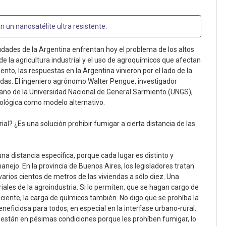
n un nanosatélite ultra resistente
.
dades de la Argentina enfrentan hoy el problema de los altos
e la agricultura industrial y el uso de agroquímicos que afectan
nto, las respuestas en la Argentina vinieron por el lado de la
iendas. El ingeniero agrónomo Walter Pengue, investigador
rbano de la Universidad Nacional de General Sarmiento (UNGS),
ológica como modelo alternativo.
ial? ¿Es una solución prohibir fumigar a cierta distancia de las
a distancia específica, porque cada lugar es distinto y
nejo. En la provincia de Buenos Aires, los legisladores tratan
arios cientos de metros de las viviendas a sólo diez. Una
iales de la agroindustria. Si lo permiten, que se hagan cargo de
iente, la carga de químicos también. No digo que se prohíba la
neficiosa para todos, en especial en la interfase urbano-rural.
s están en pésimas condiciones porque les prohíben fumigar, lo