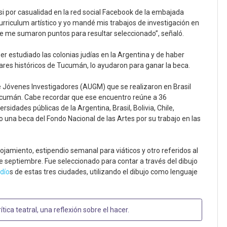
i por casualidad en la red social Facebook de la embajada
rriculum artístico y yo mandé mis trabajos de investigación en
e me sumaron puntos para resultar seleccionado”, señaló.
r estudiado las colonias judías en la Argentina y de haber
lugares históricos de Tucumán, lo ayudaron para ganar la beca.
 Jóvenes Investigadores (AUGM) que se realizaron en Brasil
Tucumán. Cabe recordar que ese encuentro reúne a 36
sidades públicas de la Argentina, Brasil, Bolivia, Chile,
o una beca del Fondo Nacional de las Artes por su trabajo en las
ojamiento, estipendio semanal para viáticos y otro referidos al
e septiembre. Fue seleccionado para contar a través del dibujo
udío
s de estas tres ciudades, utilizando el dibujo como lenguaje
rítica teatral, una reflexión sobre el hacer
.