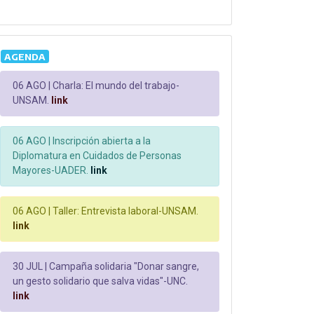
AGENDA
06 AGO |
Charla: El mundo del trabajo-
UNSAM.
link
06 AGO |
Inscripción abierta a la
Diplomatura en Cuidados de Personas
Mayores-UADER.
link
06 AGO |
Taller: Entrevista laboral-UNSAM.
link
30 JUL |
Campaña solidaria "Donar sangre,
un gesto solidario que salva vidas"-UNC.
link