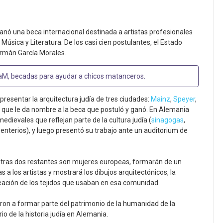
nó una beca internacional destinada a artistas profesionales
 Música y Literatura. De los casi cien postulantes, el Estado
ermán García Morales.
aM, becadas para ayudar a chicos matanceros
.
presentar la arquitectura judía de tres ciudades:
Mainz
,
Speyer
,
 que le da nombre a la beca que postuló y ganó. En Alemania
edievales que reflejan parte de la cultura judía (
sinagogas
,
enterios), y luego presentó su trabajo ante un auditorium de
s otras dos restantes son mujeres europeas, formarán de un
s a los artistas y mostrará los dibujos arquitectónicos, la
reación de los tejidos que usaban en esa comunidad.
ron a formar parte del patrimonio de la humanidad de la
o de la historia judía en Alemania.