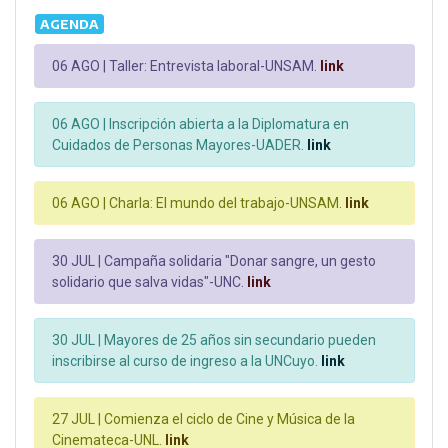
AGENDA
06 AGO |
Taller: Entrevista laboral-UNSAM.
link
06 AGO |
Inscripción abierta a la Diplomatura en
Cuidados de Personas Mayores-UADER.
link
06 AGO |
Charla: El mundo del trabajo-UNSAM.
link
30 JUL |
Campaña solidaria "Donar sangre, un gesto
solidario que salva vidas"-UNC.
link
30 JUL |
Mayores de 25 años sin secundario pueden
inscribirse al curso de ingreso a la UNCuyo.
link
27 JUL |
Comienza el ciclo de Cine y Música de la
Cinemateca-UNL.
link