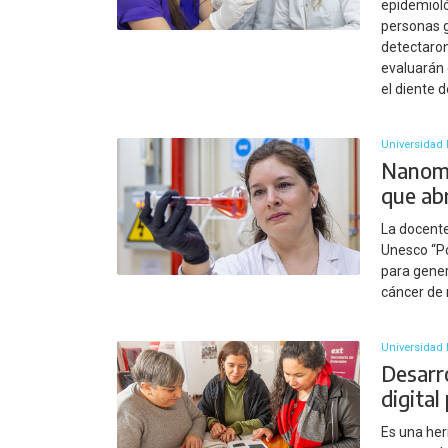
epidemioló
personas g
detectaron
evaluarán 
el diente 
Universidad 
Nanome
que ab
La docente
Unesco “Po
para gener
cáncer de
Universidad 
Desarr
digita
Es una her