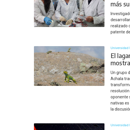
más su
Investigad
desarrollar
realizado 
patente de
Universidad 
El lag
mostra
Un grupo d
Achala tra
transforma
resolución
oponente s
nativas es
la discusi
Universidad 