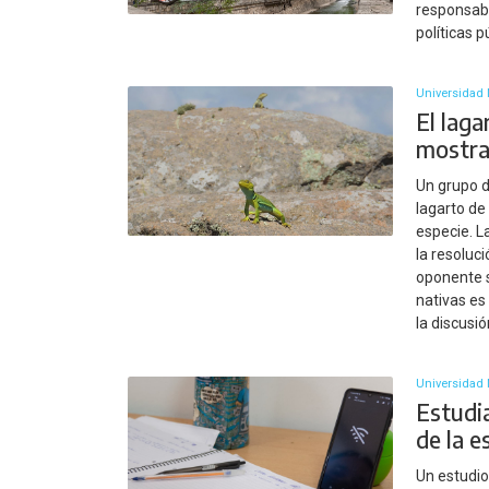
responsabl
políticas 
Universidad 
El lag
mostra
Un grupo d
lagarto de
especie. L
la resoluc
oponente s
nativas es
la discusi
Universidad 
Estudi
de la e
Un estudio