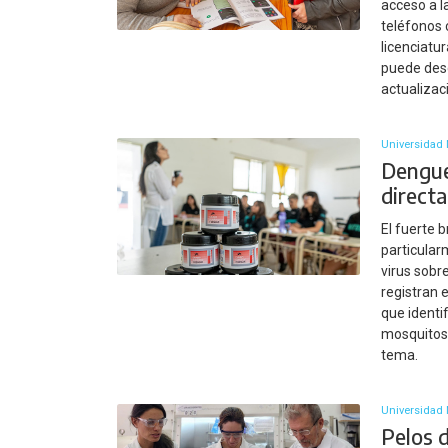
acceso a l
teléfonos 
licenciatu
puede desc
actualizac
Universidad 
Dengue
direct
El fuerte 
particular
virus sobr
registran 
que ident
mosquitos.
tema.
Universidad 
Pelos d