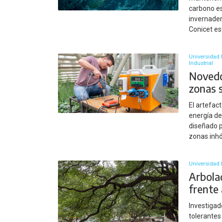
carbono es
invernader
Conicet es
Universidad 
Industrial
Novedo
zonas 
El artefac
energía de
diseñado p
zonas inhós
Universidad 
Arbola
frente
Investigad
tolerantes