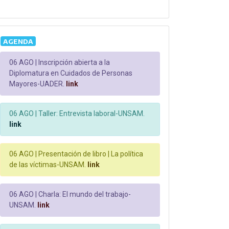
AGENDA
06 AGO |
Inscripción abierta a la
Diplomatura en Cuidados de Personas
Mayores-UADER.
link
06 AGO |
Taller: Entrevista laboral-UNSAM.
link
06 AGO |
Presentación de libro | La política
de las víctimas-UNSAM.
link
06 AGO |
Charla: El mundo del trabajo-
UNSAM.
link