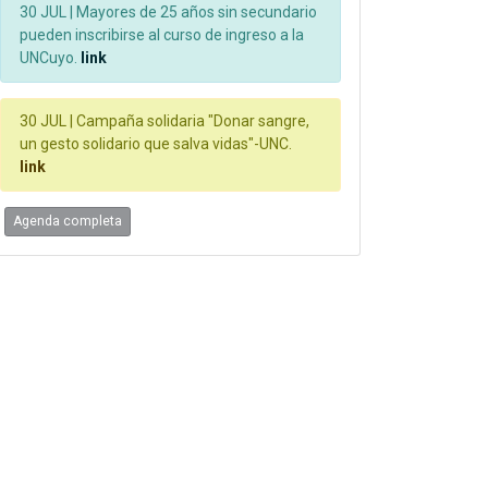
30 JUL |
Mayores de 25 años sin secundario
pueden inscribirse al curso de ingreso a la
UNCuyo.
link
30 JUL |
Campaña solidaria "Donar sangre,
un gesto solidario que salva vidas"-UNC.
link
Agenda completa