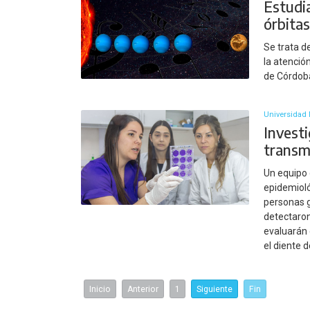
Estudi
órbitas
Se trata d
la atenció
de Córdoba
Universidad 
Investi
transm
Un equipo 
epidemioló
personas g
detectaron
evaluarán 
el diente 
Inicio
Anterior
1
Siguiente
Fin