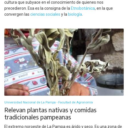
cultura que subyace en el conocimiento de quienes nos
precedieron. Esa es la consigna de la
Etnobotánica
, en la que
convergen las
ciencias sociales
y la
biología
.
Universidad Nacional de La Pampa - Facultad de Agronomía
Relevan plantas nativas y comidas
tradicionales pampeanas
El extremo noroeste de La Pampa es árido y seco. Es una zona de