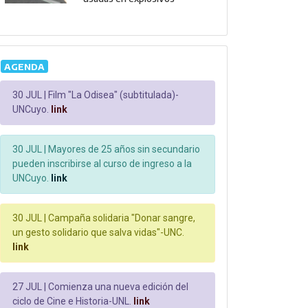
AGENDA
30 JUL |
Film "La Odisea" (subtitulada)-
UNCuyo.
link
30 JUL |
Mayores de 25 años sin secundario
pueden inscribirse al curso de ingreso a la
UNCuyo.
link
30 JUL |
Campaña solidaria "Donar sangre,
un gesto solidario que salva vidas"-UNC.
link
27 JUL |
Comienza una nueva edición del
ciclo de Cine e Historia-UNL.
link