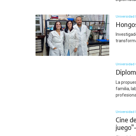
Universidad 
Hongos 
Investigad
transforma
Universidad
Diplom
La propues
familia, l
profesiona
Universidad 
Cine d
juego”