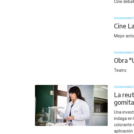
Cine deba
Universidad 
Cine L
Mejor actor
Universidad N
Obra "
Teatro
Universidad 
La reut
gomita
Una invest
indaga en l
colorante 
aplicación