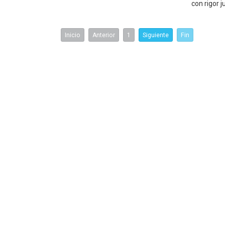
con rigor j
Inicio
Anterior
1
Siguiente
Fin