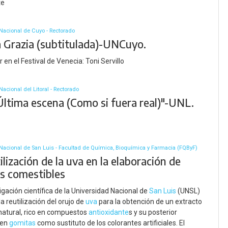
te
Nacional de Cuyo - Rectorado
a Grazia (subtitulada)-UNCuyo.
 en el Festival de Venecia: Toni Servillo
acional del Litoral - Rectorado
Última escena (Como si fuera real)"-UNL.
Nacional de San Luis - Facultad de Química, Bioquímica y Farmacia (FQByF)
ilización de la uva en la elaboración de
s comestibles
igación científica de la Universidad Nacional de
San Luis
(UNSL)
a reutilización del orujo de
uva
para la obtención de un extracto
natural, rico en compuestos
antioxidante
s y su posterior
 en
gomitas
como sustituto de los colorantes artificiales. El