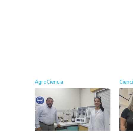
AgroCiencia
Cienc