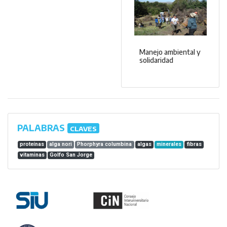
Manejo ambiental y
solidaridad
PALABRAS
CLAVES
proteínas
alga nori
Phorphyra columbina
algas
minerales
fibras
vitaminas
Golfo San Jorge