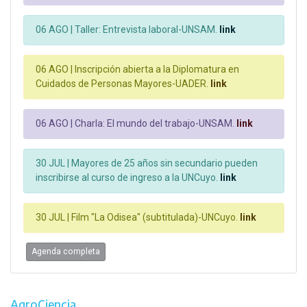
06 AGO |
Taller: Entrevista laboral-UNSAM.
link
06 AGO |
Inscripción abierta a la Diplomatura en
Cuidados de Personas Mayores-UADER.
link
06 AGO |
Charla: El mundo del trabajo-UNSAM.
link
30 JUL |
Mayores de 25 años sin secundario pueden
inscribirse al curso de ingreso a la UNCuyo.
link
30 JUL |
Film "La Odisea" (subtitulada)-UNCuyo.
link
Agenda completa
AgroCiencia