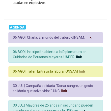
usadas en explosivos
AGENDA
06 AGO |
Charla: El mundo del trabajo-UNSAM.
link
06 AGO |
Inscripción abierta a la Diplomatura en
Cuidados de Personas Mayores-UADER.
link
06 AGO |
Taller: Entrevista laboral-UNSAM.
link
30 JUL |
Campaña solidaria "Donar sangre, un gesto
solidario que salva vidas"-UNC.
link
30 JUL |
Mayores de 25 años sin secundario pueden
inscribirse al curso de ingreso a la UNCuyo.
link