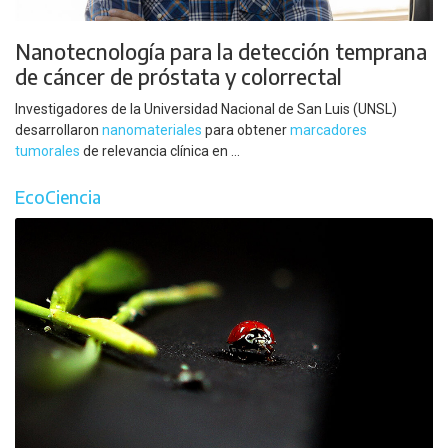
Nanotecnología para la detección temprana
de cáncer de próstata y colorrectal
Investigadores de la Universidad Nacional de San Luis (UNSL)
desarrollaron
nanomateriales
para obtener
marcadores
tumorales
de relevancia clínica en ...
EcoCiencia