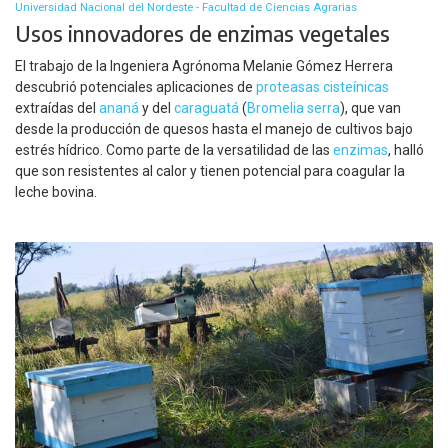
Universidad Nacional del Nordeste - Facultad de Ciencias Agrarias
Usos innovadores de enzimas vegetales
El trabajo de la Ingeniera Agrónoma Melanie Gómez Herrera
descubrió potenciales aplicaciones de
proteasas cisteínicas
extraídas del
ananá
y del
caraguatá
(
Bromelia serra
), que van
desde la producción de quesos hasta el manejo de cultivos bajo
estrés hídrico. Como parte de la versatilidad de las
enzimas
, halló
que son resistentes al calor y tienen potencial para coagular la
leche bovina.