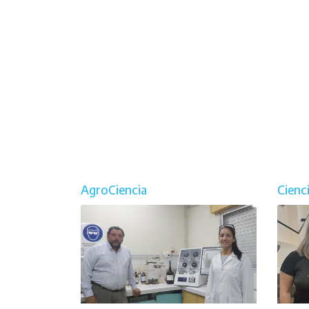
AgroCiencia
Cienc