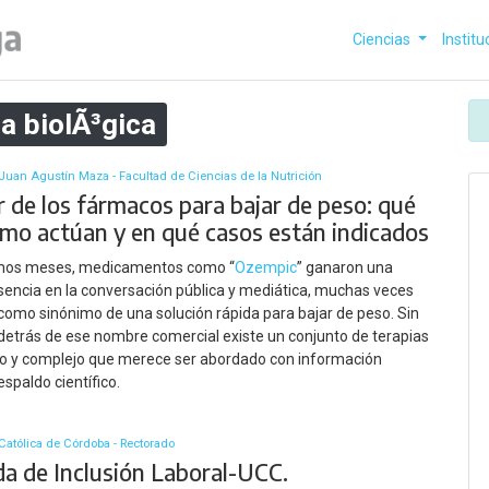
Ciencias
Institu
ia biolÃ³gica
Juan Agustín Maza - Facultad de Ciencias de la Nutrición
r de los fármacos para bajar de peso: qué
ómo actúan y en qué casos están indicados
timos meses, medicamentos como “
Ozempic
” ganaron una
sencia en la conversación pública y mediática, muchas veces
 como sinónimo de una solución rápida para bajar de peso. Sin
etrás de ese nombre comercial existe un conjunto de terapias
o y complejo que merece ser abordado con información
espaldo científico.
Católica de Córdoba - Rectorado
da de Inclusión Laboral-UCC.