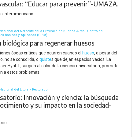
vascular: “Educar para prevenir”-UMAZA.
so Interamericano
Nacional del Noroeste de la Provincia de Buenos Aires - Centro de
nes Básicas y Aplicadas (CIBA)
a biológica para regenerar huesos
siones óseas críticas que ocurren cuando el
hueso
, a pesar del
o, no se consolida, o
quiste
s que dejan espacios vacíos. La
enHyal-T, surgida al calor de la ciencia universitaria, promete
ón a estos problemas.
acional del Litoral - Rectorado
atorio: Innovación y ciencia: la búsqueda
nocimiento y su impacto en la sociedad-
orio