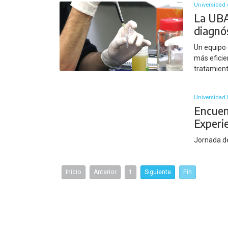
Universidad 
La UBA
diagnós
Un equipo 
más eficien
tratamien
Universidad 
Encuent
Experi
Jornada d
Inicio
Anterior
1
Siguiente
Fin