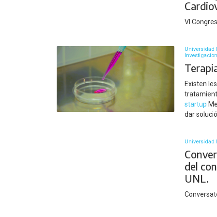
Cardio
VI Congre
Universidad 
Investigacio
Terapi
Existen le
tratamient
startup
Mes
dar soluci
Universidad N
Convers
del co
UNL.
Conversat