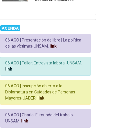
AGENDA
06 AGO |
Presentación de libro | La política
de las víctimas-UNSAM.
link
06 AGO |
Taller: Entrevista laboral-UNSAM.
link
06 AGO |
Inscripción abierta a la
Diplomatura en Cuidados de Personas
Mayores-UADER.
link
06 AGO |
Charla: El mundo del trabajo-
UNSAM.
link