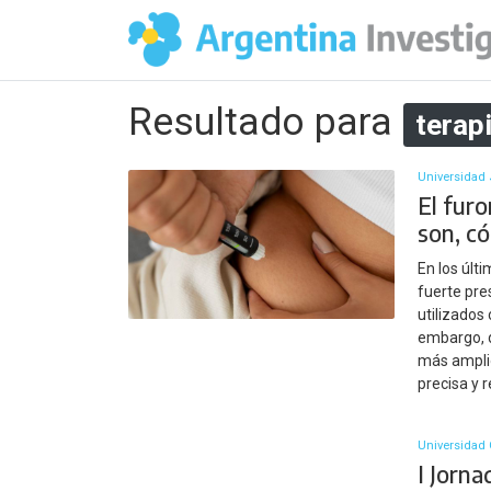
Resultado para
terap
Universidad 
El furo
son, c
En los úl
fuerte pre
utilizados
embargo, d
más ampli
precisa y r
Universidad 
I Jorna