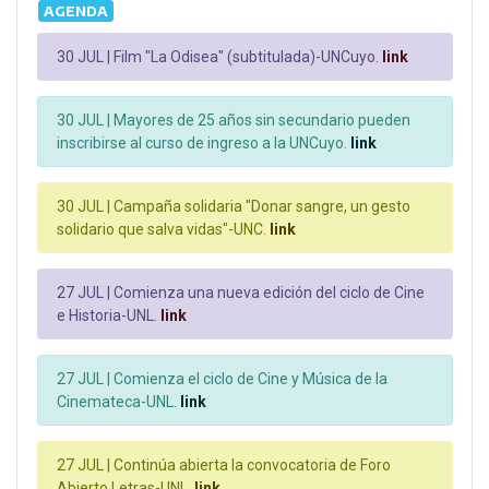
AGENDA
30 JUL |
Film "La Odisea" (subtitulada)-UNCuyo.
link
30 JUL |
Mayores de 25 años sin secundario pueden
inscribirse al curso de ingreso a la UNCuyo.
link
30 JUL |
Campaña solidaria "Donar sangre, un gesto
solidario que salva vidas"-UNC.
link
27 JUL |
Comienza una nueva edición del ciclo de Cine
e Historia-UNL.
link
27 JUL |
Comienza el ciclo de Cine y Música de la
Cinemateca-UNL.
link
27 JUL |
Continúa abierta la convocatoria de Foro
Abierto Letras-UNL.
link