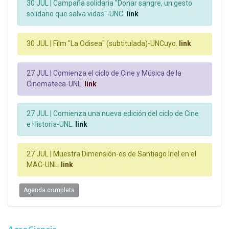
30 JUL |
Campaña solidaria "Donar sangre, un gesto
solidario que salva vidas"-UNC.
link
30 JUL |
Film "La Odisea" (subtitulada)-UNCuyo.
link
27 JUL |
Comienza el ciclo de Cine y Música de la
Cinemateca-UNL.
link
27 JUL |
Comienza una nueva edición del ciclo de Cine
e Historia-UNL.
link
27 JUL |
Muestra Dimensión-es de Santiago Iriel en el
MAC-UNL.
link
Agenda completa