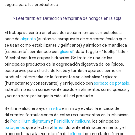
segura para los productores.
> Leer también:
Detección temprana de hongos en la soja
.
El trabajo se centra en el uso de recubrimientos comestibles a
base de
alginato
(sustancia compuesta de macromoléculas que
se usan como estabilizante y gelificante) y almidón de mandioca
(espesante), combinado con
glicerol
" data-toggle = "tooltip" title =
"Alcohol con tres grupos hidroxilos. Se trata de uno de los
principales productos de la degradación digestiva de los lípidos,
paso previo para el ciclo de Krebs y también aparece como un
producto intermedio de la fermentación alcohólica.">glicerol
(humectante y conservante) y enriquecido con
sorbato de potasio
.
Este último es un conservante usado en alimentos como quesos y
yogures para prolongar la vida útil del producto.
Bertini realizó ensayos
in vitro
e in vivo y evaluó la eficacia de
diferentes formulaciones de estos recubrimientos en la inhibición
de
Penicillium digitatum
y
Penicillium italicum
, los principales
patógenos
que afectan al
limón
durante el almacenamiento y el
transporte para la exportación del
cítrico
. Los resultados fueron