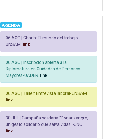
AGENDA
06 AGO |
Charla: El mundo del trabajo-
UNSAM.
link
06 AGO |
Inscripción abierta a la
Diplomatura en Cuidados de Personas
Mayores-UADER.
link
06 AGO |
Taller: Entrevista laboral-UNSAM.
link
30 JUL |
Campaña solidaria "Donar sangre,
un gesto solidario que salva vidas"-UNC.
link