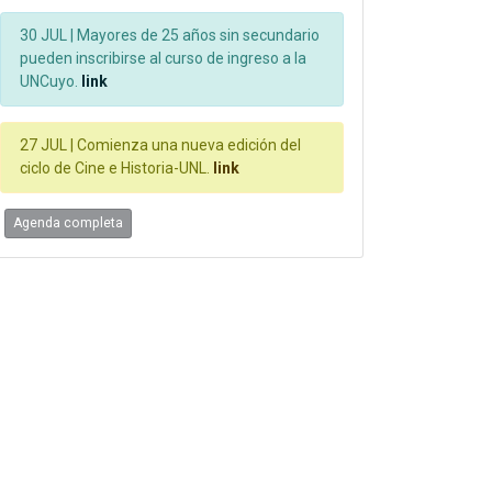
30 JUL |
Mayores de 25 años sin secundario
pueden inscribirse al curso de ingreso a la
UNCuyo.
link
27 JUL |
Comienza una nueva edición del
ciclo de Cine e Historia-UNL.
link
Agenda completa