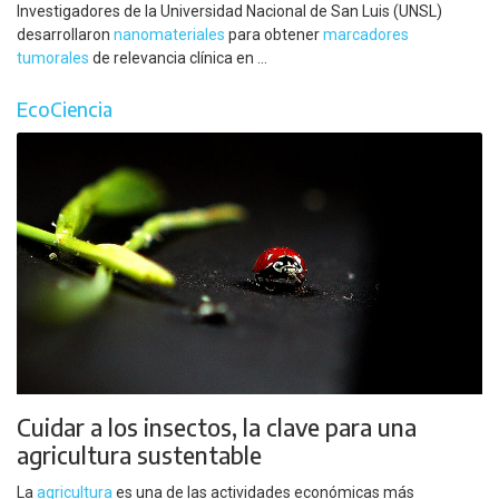
Investigadores de la Universidad Nacional de San Luis (UNSL)
desarrollaron
nanomateriales
para obtener
marcadores
tumorales
de relevancia clínica en ...
EcoCiencia
Cuidar a los insectos, la clave para una
agricultura sustentable
La
agricultura
es una de las actividades económicas más