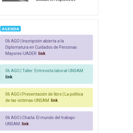
AGENDA
06 AGO |
Inscripción abierta a la
Diplomatura en Cuidados de Personas
Mayores-UADER.
link
06 AGO |
Taller: Entrevista laboral-UNSAM.
link
06 AGO |
Presentación de libro | La política
de las víctimas-UNSAM.
link
06 AGO |
Charla: El mundo del trabajo-
UNSAM.
link