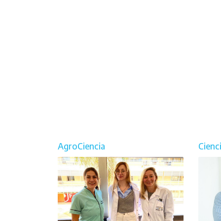
AgroCiencia
Cienc