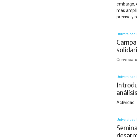
embargo, d
más ampli
precisa y r
Universidad 
Campañ
solidar
Convocato
Universidad
Introd
anális
Actividad
Universidad 
Semina
desarro