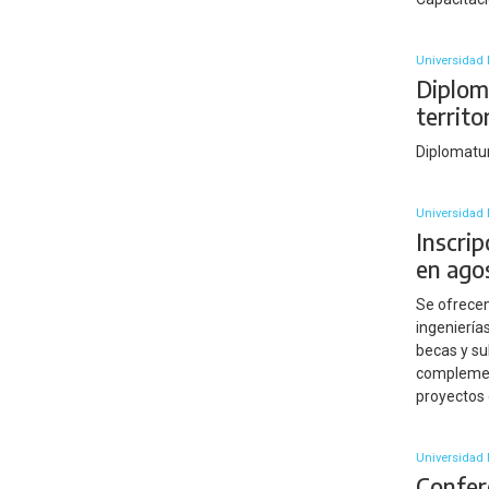
Universidad 
Diplom
territ
Diplomatu
Universidad 
Inscri
en ago
Se ofrecen
ingeniería
becas y su
complement
proyectos 
Universidad 
Confere