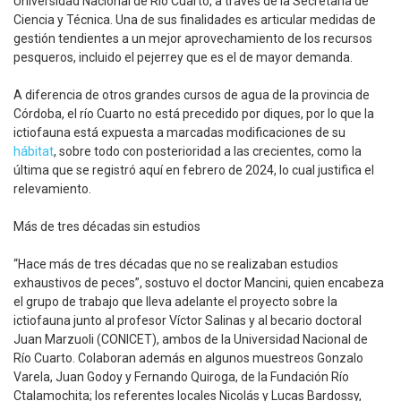
Universidad Nacional de Río Cuarto, a través de la Secretaría de
Ciencia y Técnica. Una de sus finalidades es articular medidas de
gestión tendientes a un mejor aprovechamiento de los recursos
pesqueros, incluido el pejerrey que es el de mayor demanda.
A diferencia de otros grandes cursos de agua de la provincia de
Córdoba, el río Cuarto no está precedido por diques, por lo que la
ictiofauna está expuesta a marcadas modificaciones de su
hábitat
, sobre todo con posterioridad a las crecientes, como la
última que se registró aquí en febrero de 2024, lo cual justifica el
relevamiento.
Más de tres décadas sin estudios
“Hace más de tres décadas que no se realizaban estudios
exhaustivos de peces”, sostuvo el doctor Mancini, quien encabeza
el grupo de trabajo que lleva adelante el proyecto sobre la
ictiofauna junto al profesor Víctor Salinas y al becario doctoral
Juan Marzuoli (CONICET), ambos de la Universidad Nacional de
Río Cuarto. Colaboran además en algunos muestreos Gonzalo
Varela, Juan Godoy y Fernando Quiroga, de la Fundación Río
Ctalamochita; los referentes locales Nicolás y Lucas Bardossy,