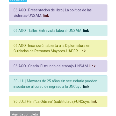
06 AGO |
Presentación de libro | La política de las
víctimas-UNSAM.
link
06 AGO |
Taller: Entrevista laboral-UNSAM.
link
06 AGO |
Inscripción abierta a la Diplomatura en
Cuidados de Personas Mayores-UADER.
link
06 AGO |
Charla: El mundo del trabajo-UNSAM.
link
30 JUL |
Mayores de 25 años sin secundario pueden
inscribirse al curso de ingreso a la UNCuyo.
link
30 JUL |
Film "La Odisea" (subtitulada)-UNCuyo.
link
Agenda completa