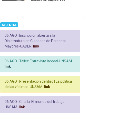
AGENDA
06 AGO |
Inscripción abierta a la
Diplomatura en Cuidados de Personas
Mayores-UADER.
link
06 AGO |
Taller: Entrevista laboral-UNSAM.
link
06 AGO |
Presentación de libro | La política
de las víctimas-UNSAM.
link
06 AGO |
Charla: El mundo del trabajo-
UNSAM.
link