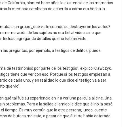
d de California, planteó hace años la existencia de las memorias
 cómo la memoria cambiaba de acuerdo a cómo era hecha la
guntaba a un grupo ¿qué viste cuando se destruyeron los autos?
rememoración de los sujetos no era fiel al video, sino que
. Incluso agregando detalles que no habían visto.
 las preguntas, por ejemplo, a testigos de delitos, puede
a de testimonios por parte de los testigos”, explicó Krawczyk,
estigos tiene que ver con eso. Porque si los testigos empiezan a
rdo de cada uno, y en realidad lo que dice el testigo va a ser
tó que vio”.
qué tal fue su experiencia en ir a ver una película al cine. Una
sin problemas. Pero a la salida el amigo le dice que él no la pasó
do el tiempo. Es muy común que la otra persona, luego, cuente
ino de butaca molesto, a pesar de que él ni se había enterado.