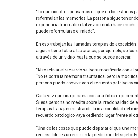
“Lo que nosotros pensamos es que en los estados pat
reformulan las memorias. La persona sigue teniendo
experiencia traumática tal vez ocurrida hace muchos 
puede reformularse el miedo”.
En eso trabajan las llamadas terapias de exposición,
alguien tiene fobia a las arañas, por ejemplo, se los 
a través de un vidrio, hasta que se puede acercar.
“Al reactivar el recuerdo se logra modificarlo con el
“No te borra la memoria traumática, pero la modifica
persona pueda convivir con el recuerdo patológico sin
Cada vez que una persona con una fobia experimenta
Si esa persona no medita sobre la irracionalidad de e
terapias trabajan mostrando la irracionalidad del mi
recuerdo patológico vaya cediendo lugar frente al o
“Una de las cosas que puede disparar el que una mem
reconsolide, es un error en la predicción del sujeto. E