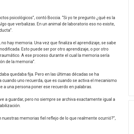
os psicológicos”, contó Boccia. “Si yo te pregunto ¿qué es la
go que verbalizas. En un animal de laboratorio eso no existe,
ducta”.
 no hay memoria. Una vez que finaliza el aprendizaje, se sabe
odificada. Esto puede ser por otro aprendizaje, o por otro
traumático. A ese proceso durante el cual la memoria sería
ión de la memoria”.
daba quedaba fija. Pero en las últimas décadas se ha
da cuando uno recuerda, que es cuando se activa el mecanismo
e a una persona poner ese recuerdo en palabras.
e a guardar, pero no siempre se archiva exactamente igual a
bilización.
uestras memorias fiel reflejo de lo que realmente ocurrió?”,