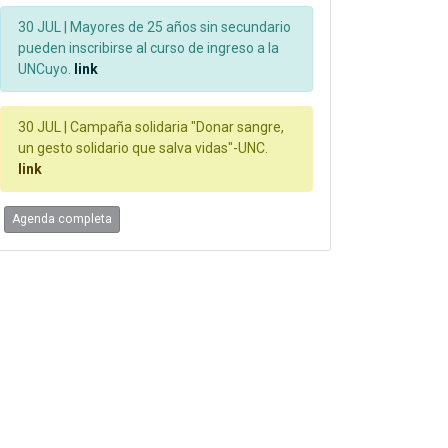
30 JUL |
Mayores de 25 años sin secundario
pueden inscribirse al curso de ingreso a la
UNCuyo.
link
30 JUL |
Campaña solidaria "Donar sangre,
un gesto solidario que salva vidas"-UNC.
link
Agenda completa