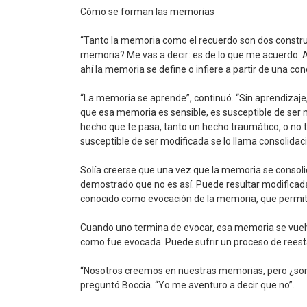
Cómo se forman las memorias
“Tanto la memoria como el recuerdo son dos construct
memoria? Me vas a decir: es de lo que me acuerdo. Al
ahí la memoria se define o infiere a partir de una con
“La memoria se aprende”, continuó. “Sin aprendizaje,
que esa memoria es sensible, es susceptible de ser m
hecho que te pasa, tanto un hecho traumático, o no 
susceptible de ser modificada se lo llama consolidac
Solía creerse que una vez que la memoria se consoli
demostrado que no es así. Puede resultar modifica
conocido como evocación de la memoria, que permit
Cuando uno termina de evocar, esa memoria se vuelv
como fue evocada. Puede sufrir un proceso de reesta
“Nosotros creemos en nuestras memorias, pero ¿son n
preguntó Boccia. “Yo me aventuro a decir que no”.