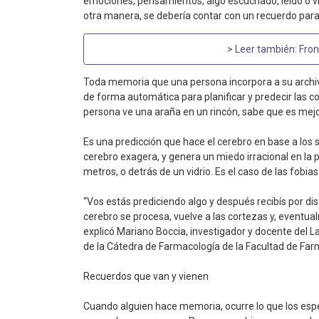
emociones, pensamientos, algo escuchado, leído o viv
otra manera, se debería contar con un recuerdo para 
> Leer también:
Fron
Toda memoria que una persona incorpora a su archiv
de forma automática para planificar y predecir las c
persona ve una araña en un rincón, sabe que es mejo
Es una predicción que hace el cerebro en base a los 
cerebro exagera, y genera un miedo irracional en la 
metros, o detrás de un vidrio. Es el caso de las fobias
“Vos estás prediciendo algo y después recibís por dis
cerebro se procesa, vuelve a las cortezas y, eventu
explicó Mariano Boccia, investigador y docente del
de la Cátedra de Farmacología de la Facultad de Far
Recuerdos que van y vienen
Cuando alguien hace memoria, ocurre lo que los especi