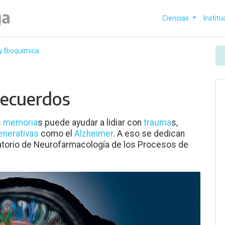
Ciencias
Institu
 y Bioquímica
recuerdos
s
memoria
s puede ayudar a lidiar con
trauma
s,
nerativas
como el
Alzheimer
. A eso se dedican
ratorio de Neurofarmacología de los Procesos de