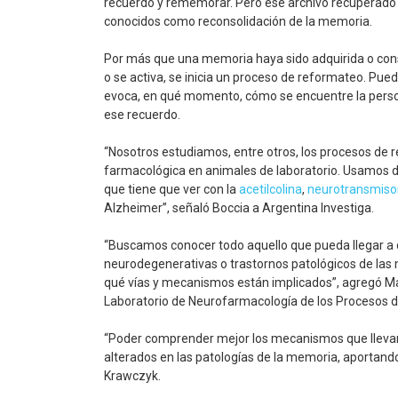
recuerdo y rememorar. Pero ese archivo recuperado n
conocidos como reconsolidación de la memoria.
Por más que una memoria haya sido adquirida o conso
o se activa, se inicia un proceso de reformateo. Pu
evoca, en qué momento, cómo se encuentre la persona,
ese recuerdo.
“Nosotros estudiamos, entre otros, los procesos de 
farmacológica en animales de laboratorio. Usamos d
que tiene que ver con la
acetilcolina
,
neurotransmiso
Alzheimer”, señaló Boccia a Argentina Investiga.
“Buscamos conocer todo aquello que pueda llegar a 
neurodegenerativas o trastornos patológicos de la
qué vías y mecanismos están implicados”, agregó Ma
Laboratorio de Neurofarmacología de los Procesos 
“Poder comprender mejor los mecanismos que llevan 
alterados en las patologías de la memoria, aportando
Krawczyk.