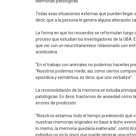
Memorias patológicas
Todas esas situaciones externas que pueden llegar a
decir, que a la persona le genera alguna alteración c
La forma en que los recuerdos se reformulan luego d
proceso que estudian los investigadores de la UBA. E
que ver con un neurotransmisor relacionado con e
acetilcolina.
“En el trabajo con animales no podemos hacerles pre
“Nosotros podemos medir, así, cómo ciertos compon
episódica y semántica, es decir, que uno verbaliza”.
La reconsolidación de la memoria se estudia princi
patológicas. Es decir, trastornos de ansiedad como l
errores de predicción.
“Nosotros estamos todo el tiempo prediciendo qué va
nuestras memorias originales en base a dicho evento.
lo mismo, la memoria quedaría inalterada”, contó Kra
individuo no es lo único que puede generar una refo