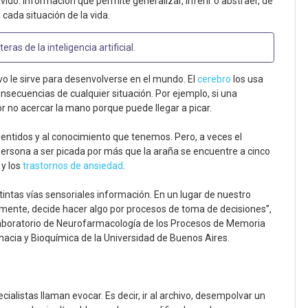
ido. Información que permite generalizar, inferir o abstraer, de
cada situación de la vida.
teras de la inteligencia artificial
.
o le sirve para desenvolverse en el mundo. El
cerebro
los usa
onsecuencias de cualquier situación. Por ejemplo, si una
r no acercar la mano porque puede llegar a picar.
sentidos y al conocimiento que tenemos. Pero, a veces el
persona a ser picada por más que la araña se encuentre a cinco
 y los
trastornos de ansiedad
.
tintas vías sensoriales información. En un lugar de nuestro
almente, decide hacer algo por procesos de toma de decisiones”,
 Laboratorio de Neurofarmacología de los Procesos de Memoria
macia y Bioquímica de la Universidad de Buenos Aires.
alistas llaman evocar. Es decir, ir al archivo, desempolvar un