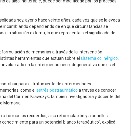
o es algo inalterable, puede ser modificado por los procesos
lidada hoy, ayer o hace veinte años, cada vez que se la evoca
ede ir cambiando dependiendo de en qué circunstancias se
 la situación externa, lo que representa o el significado de
reformulación de memorias a través de la intervención
istintas herramientas que actúan sobre el
sistema colinérgico
,
r
involucrado en la enfermedad neurodegenerativa que es el
contribuir para el tratamiento de enfermedades
s memorias, como el
estrés postraumático
a través de conocer
ría del Carmen Krawczyk, también investigadora y docente del
de Memoria.
a formar los recuerdos, a su reformulación y a aquellos
 conocimiento para un potencial blanco terapéutico”, explicó