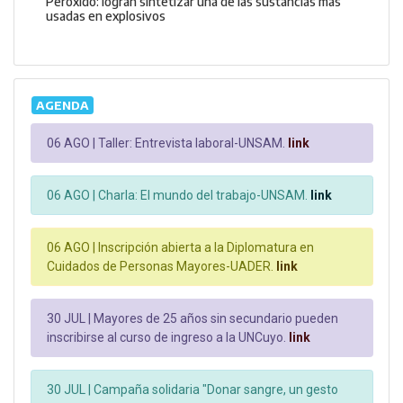
Peróxido: logran sintetizar una de las sustancias más
usadas en explosivos
AGENDA
06 AGO |
Taller: Entrevista laboral-UNSAM.
link
06 AGO |
Charla: El mundo del trabajo-UNSAM.
link
06 AGO |
Inscripción abierta a la Diplomatura en
Cuidados de Personas Mayores-UADER.
link
30 JUL |
Mayores de 25 años sin secundario pueden
inscribirse al curso de ingreso a la UNCuyo.
link
30 JUL |
Campaña solidaria "Donar sangre, un gesto