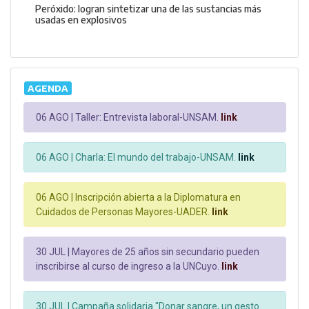
Peróxido: logran sintetizar una de las sustancias más
usadas en explosivos
AGENDA
06 AGO |
Taller: Entrevista laboral-UNSAM.
link
06 AGO |
Charla: El mundo del trabajo-UNSAM.
link
06 AGO |
Inscripción abierta a la Diplomatura en
Cuidados de Personas Mayores-UADER.
link
30 JUL |
Mayores de 25 años sin secundario pueden
inscribirse al curso de ingreso a la UNCuyo.
link
30 JUL |
Campaña solidaria "Donar sangre, un gesto