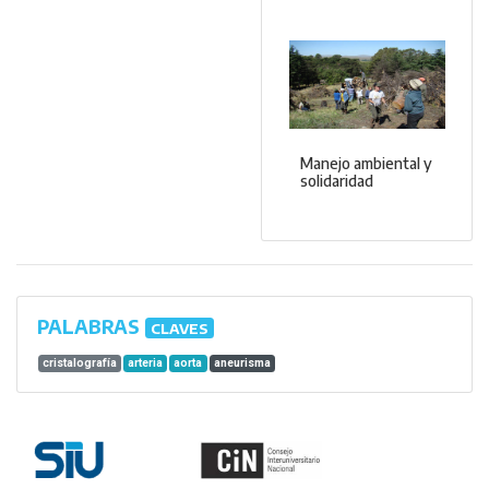
Manejo ambiental y
solidaridad
PALABRAS
CLAVES
cristalografía
arteria
aorta
aneurisma