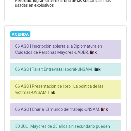
Peróxido: logran sintetizar una de las sustancias más
usadas en explosivos
AGENDA
06 AGO |
Inscripción abierta a la Diplomatura en
Cuidados de Personas Mayores-UADER.
link
06 AGO |
Taller: Entrevista laboral-UNSAM.
link
06 AGO |
Presentación de libro | La política de las
víctimas-UNSAM.
link
06 AGO |
Charla: El mundo del trabajo-UNSAM.
link
30 JUL |
Mayores de 25 años sin secundario pueden