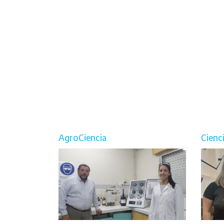
AgroCiencia
Cienc