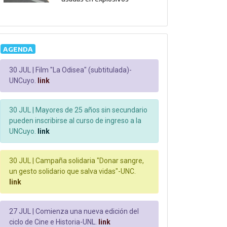
AGENDA
30 JUL |
Film "La Odisea" (subtitulada)-
UNCuyo.
link
30 JUL |
Mayores de 25 años sin secundario
pueden inscribirse al curso de ingreso a la
UNCuyo.
link
30 JUL |
Campaña solidaria "Donar sangre,
un gesto solidario que salva vidas"-UNC.
link
27 JUL |
Comienza una nueva edición del
ciclo de Cine e Historia-UNL.
link