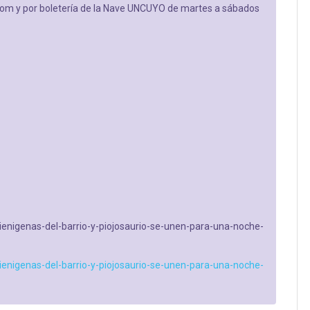
om y por boletería de la Nave UNCUYO de martes a sábados
ienigenas-del-barrio-y-piojosaurio-se-unen-para-una-noche-
ienigenas-del-barrio-y-piojosaurio-se-unen-para-una-noche-