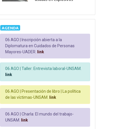
AGENDA
06 AGO |
Inscripción abierta a la
Diplomatura en Cuidados de Personas
Mayores-UADER.
link
06 AGO |
Taller: Entrevista laboral-UNSAM.
link
06 AGO |
Presentación de libro | La política
de las víctimas-UNSAM.
link
06 AGO |
Charla: El mundo del trabajo-
UNSAM.
link