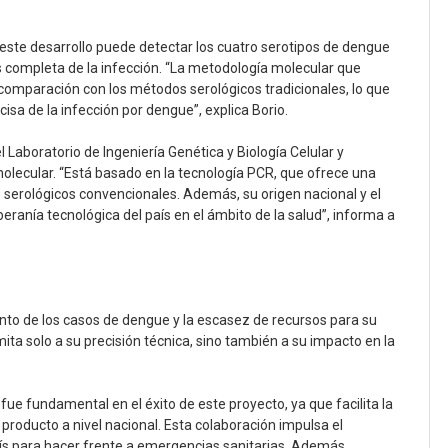
, este desarrollo puede detectar los cuatro serotipos de dengue
 completa de la infección. “La metodología molecular que
 comparación con los métodos serológicos tradicionales, lo que
sa de la infección por dengue”, explica Borio.
el Laboratorio de Ingeniería Genética y Biología Celular y
 molecular. “Está basado en la tecnología PCR, que ofrece una
s serológicos convencionales. Además, su origen nacional y el
ranía tecnológica del país en el ámbito de la salud”, informa a
nto de los casos de dengue y la escasez de recursos para su
mita solo a su precisión técnica, sino también a su impacto en la
 fue fundamental en el éxito de este proyecto, ya que facilita la
 producto a nivel nacional. Esta colaboración impulsa el
aís para hacer frente a emergencias sanitarias. Además,