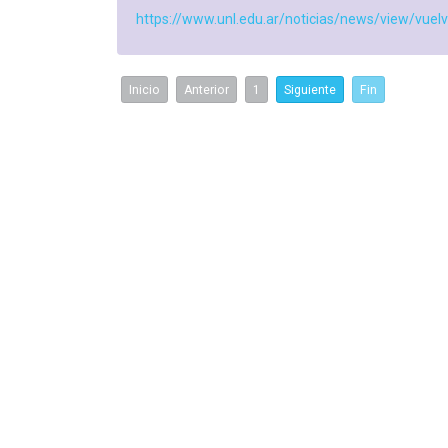
https://www.unl.edu.ar/noticias/news/view/vuel
Inicio
Anterior
1
Siguiente
Fin