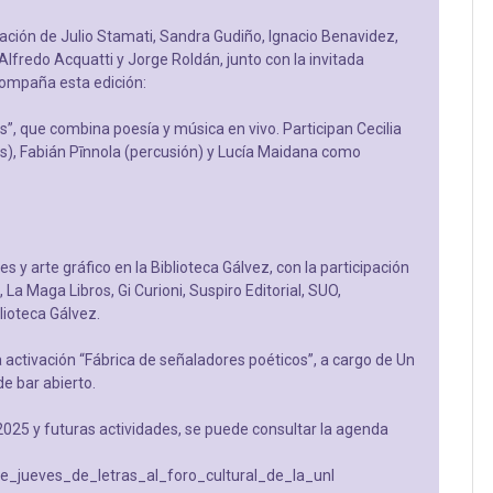
pación de Julio Stamati, Sandra Gudiño, Ignacio Benavidez,
fredo Acquatti y Jorge Roldán, junto con la invitada
acompaña esta edición:
és”, que combina poesía y música en vivo. Participan Cecilia
es), Fabián Pīnnola (percusión) y Lucía Maidana como
s y arte gráfico en la Biblioteca Gálvez, con la participación
La Maga Libros, Gi Curioni, Suspiro Editorial, SUO,
lioteca Gálvez.
 la activación “Fábrica de señaladores poéticos”, a cargo de Un
de bar abierto.
025 y futuras actividades, se puede consultar la agenda
ve_jueves_de_letras_al_foro_cultural_de_la_unl