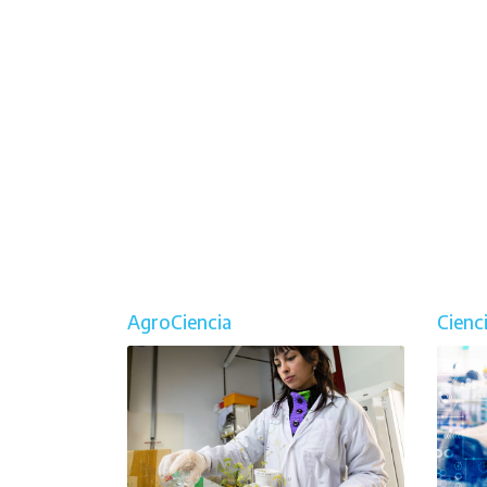
AgroCiencia
Cienc