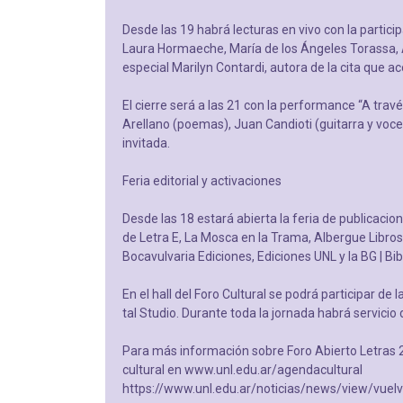
Desde las 19 habrá lecturas en vivo con la partici
Laura Hormaeche, María de los Ángeles Torassa, Al
especial Marilyn Contardi, autora de la cita que 
El cierre será a las 21 con la performance “A trav
Arellano (poemas), Juan Candioti (guitarra y voc
invitada.
Feria editorial y activaciones
Desde las 18 estará abierta la feria de publicacione
de Letra E, La Mosca en la Trama, Albergue Libros, 
Bocavulvaria Ediciones, Ediciones UNL y la BG | Bib
En el hall del Foro Cultural se podrá participar de
tal Studio. Durante toda la jornada habrá servicio 
Para más información sobre Foro Abierto Letras 2
cultural en www.unl.edu.ar/agendacultural
https://www.unl.edu.ar/noticias/news/view/vuel