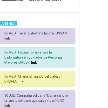
AGENDA
06 AGO |
Taller: Entrevista laboral-UNSAM.
link
06 AGO |
Inscripción abierta a la
Diplomatura en Cuidados de Personas
Mayores-UADER.
link
06 AGO |
Charla: El mundo del trabajo-
UNSAM.
link
30 JUL |
Campaña solidaria "Donar sangre,
un gesto solidario que salva vidas"-UNC.
link