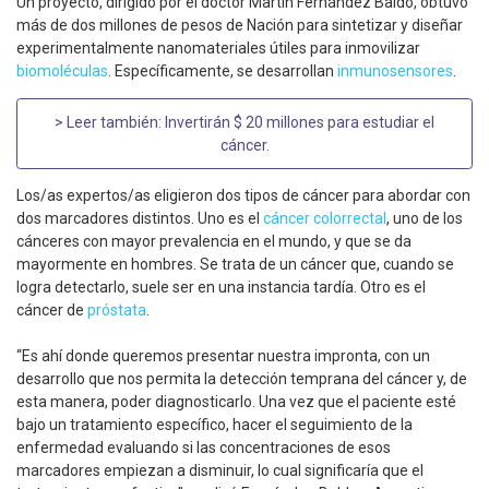
Un proyecto, dirigido por el doctor Martín Fernández Baldo, obtuvo
más de dos millones de pesos de Nación para sintetizar y diseñar
experimentalmente nanomateriales útiles para inmovilizar
biomoléculas
. Específicamente, se desarrollan
inmunosensores
.
> Leer también:
Invertirán $ 20 millones para estudiar el
cáncer
.
Los/as expertos/as eligieron dos tipos de cáncer para abordar con
dos marcadores distintos. Uno es el
cáncer colorrectal
, uno de los
cánceres con mayor prevalencia en el mundo, y que se da
mayormente en hombres. Se trata de un cáncer que, cuando se
logra detectarlo, suele ser en una instancia tardía. Otro es el
cáncer de
próstata
.
“Es ahí donde queremos presentar nuestra impronta, con un
desarrollo que nos permita la detección temprana del cáncer y, de
esta manera, poder diagnosticarlo. Una vez que el paciente esté
bajo un tratamiento específico, hacer el seguimiento de la
enfermedad evaluando si las concentraciones de esos
marcadores empiezan a disminuir, lo cual significaría que el