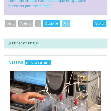
centro-del-debate-nacional-por-que-los-glaciares-
necesitan-proteccion-legal/
Inicio
Anterior
1
Siguiente
Fin
Volver
09 DE AGOSTO DE 2026
NOTAS
DESTACADAS