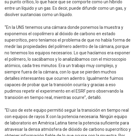
su punto crítico, lo que hace que se comporte como un híbrido
entre un líquido y un gas. Es decir, puede difundir como un gas, y
disolver sustancias como un líquido.
“En la UNS tenemos una cámara donde ponemos la muestra y
exponemos el copolímero al dióxido de carbono en estado
supercrítico, pero teníamos el problema de que no había forma de
medir las propiedades del polímero adentro de la cámara, porque
no tenemos los equipos necesarios. Lo que hacíamos era exponer
el polímero, lo sacábamos y lo analizábamos con el microscopio
atómico, cada tres minutos. Era un trabajo muy complejo, y
siempre fuera de la cámara, con lo que se pierden muchos
detalles interesantes que ocurren adentro. Igualmente fuimos
capaces de probar que la transición ocurría y gracias a eso
pudimos repetir el experimento en el ESRF pero observando la
transición en tiempo real, mientras ocurre”, detalló.
“El uso de este equipo permitió seguir la transición en tiempo real
con equipos de rayos X con la potencia necesaria. Ningún equipo
de laboratorio en América Latina tiene la potencia suficiente para
atravesar la densa atmósfera de dióxido de carbono supercrítico y
obtener información fiable de lo que ocurre con la muestra. Por