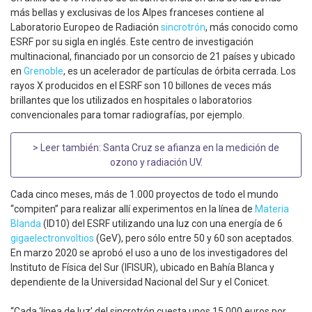
más bellas y exclusivas de los Alpes franceses contiene al
Laboratorio Europeo de Radiación
sincrotrón
, más conocido como
ESRF por su sigla en inglés. Este centro de investigación
multinacional, financiado por un consorcio de 21 países y ubicado
en
Grenoble
, es un acelerador de partículas de órbita cerrada. Los
rayos X producidos en el ESRF son 10 billones de veces más
brillantes que los utilizados en hospitales o laboratorios
convencionales para tomar radiografías, por ejemplo.
> Leer también:
Santa Cruz se afianza en la medición de
ozono y radiación UV
.
Cada cinco meses, más de 1.000 proyectos de todo el mundo
“compiten” para realizar allí experimentos en la línea de
Materia
Blanda
(ID10) del ESRF utilizando una luz con una energía de 6
gigaelectronvoltios
(GeV), pero sólo entre 50 y 60 son aceptados.
En marzo 2020 se aprobó el uso a uno de los investigadores del
Instituto de Física del Sur (IFISUR), ubicado en Bahía Blanca y
dependiente de la Universidad Nacional del Sur y el Conicet.
“Cada ‘línea de luz’ del sincrotrón cuesta unos 15.000 euros por