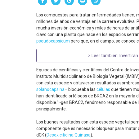
Los compuestos para tratar enfermedades tienen, mu
millones de años de ventaja en la carrera evolutiva.
mucha inversión económica y miles de horas de anális
clavo con una planta que nace en los espacios serra
pseudocapsicum
pero que, en el campo, se conoce c
> Leer también:
Invertirán
Equipos de científicas y científicos del Centro de Inv
Instituto Multidisciplinario de Biología Vegetal (IM
con esta especie y obtuvieron resultados asombroso
solanocapsina
– bloqueaba las
células
que tienen mu
han identificado ortólogos de BRCA2​ en la mayoría
disponible.">gen BRAC2, fenómeno responsable de la
principalmente.
Los buenos resultados con esta especie vegetal permiti
componente que es necesario bloquear para matar de 
dCK (
Desoxicitidina Quinasa
).