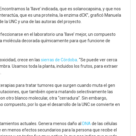
ncontramos la ‘llave’ indicada, que es solanocapsina, y que nos
l interactúa, que es una proteína, la enzima dCK”, graficó Manuela
de la UNC y una de las autoras del proyecto.
eccionarse en el laboratorio una ‘llave’ mejor, un compuesto
una molécula decorada químicamente para que funcione de
oxicidad, crece en las
sierras de Córdoba
. “Se puede ver cerca
mbra. Usamos toda la planta, incluidos los frutos, para extraer
.
terapias para tratar tumores que surgen cuando muta el gen
 mutaciones, que también opera matando selectivamente las
con otro blanco molecular, otra “cerradura”. Sin embargo,
o compuesto, por lo que el desarrollo de la UNC se convierte en
atamientos actuales. Genera menos daño al
DNA
de las células
ce en menos efectos secundarios para la persona que recibe el