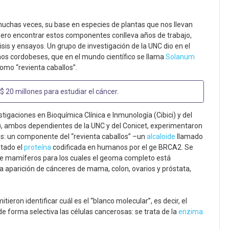
chas veces, su base en especies de plantas que nos llevan
 Pero encontrar estos componentes conlleva años de trabajo,
is y ensayos. Un grupo de investigación de la UNC dio en el
nos cordobeses, que en el mundo científico se llama
Solanum
omo “revienta caballos”.
 $ 20 millones para estudiar el cáncer
.
estigaciones en Bioquímica Clínica e Inmunología (Cibici) y del
BIV), ambos dependientes de la UNC y del Conicet, experimentaron
s: un componente del “revienta caballos” –un
alcaloide
llamado
tado el
proteína
codificada en humanos por el ge BRCA2.​ Se
 de mamíferos para los cuales el geoma completo está
 aparición de cánceres de mama, colon, ovarios y próstata,
eron identificar cuál es el “blanco molecular”, es decir, el
forma selectiva las células cancerosas: se trata de la
enzima