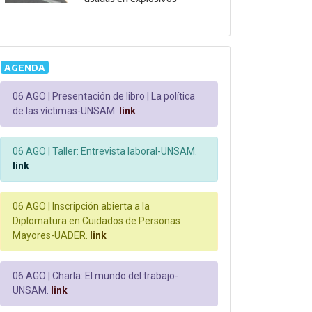
AGENDA
06 AGO |
Presentación de libro | La política
de las víctimas-UNSAM.
link
06 AGO |
Taller: Entrevista laboral-UNSAM.
link
06 AGO |
Inscripción abierta a la
Diplomatura en Cuidados de Personas
Mayores-UADER.
link
06 AGO |
Charla: El mundo del trabajo-
UNSAM.
link