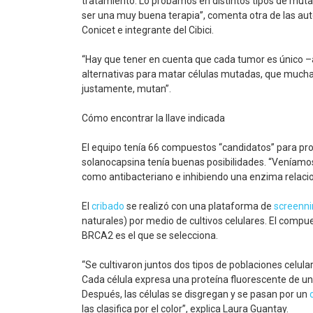
tratamiento. Lo probamos en distintos tipos de muta
ser una muy buena terapia”, comenta otra de las aut
Conicet e integrante del Cibici.
“Hay que tener en cuenta que cada tumor es único 
alternativas para matar células mutadas, que mucha
justamente, mutan”.
Cómo encontrar la llave indicada
El equipo tenía 66 compuestos “candidatos” para pro
solanocapsina tenía buenas posibilidades. “Veníam
como antibacteriano e inhibiendo una enzima relac
El
cribado
se realizó con una plataforma de
screenni
naturales) por medio de cultivos celulares. El comp
BRCA2 es el que se selecciona.
“Se cultivaron juntos dos tipos de poblaciones celul
Cada célula expresa una proteína fluorescente de un d
Después, las células se disgregan y se pasan por un
las clasifica por el color”, explica Laura Guantay.