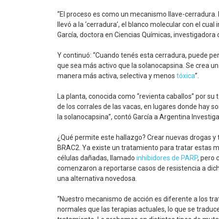
“El proceso es como un mecanismo llave-cerradura. E
llevó a la ‘cerradura’, el blanco molecular con el cua
García, doctora en Ciencias Químicas, investigadora 
Y continuó: “Cuando tenés esta cerradura, puede perf
que sea más activo que la solanocapsina. Se crea 
manera más activa, selectiva y menos
tóxica
”.
La planta, conocida como “revienta caballos” por su t
de los corrales de las vacas, en lugares donde hay so
la solanocapsina”, contó García a Argentina Investiga
¿Qué permite este hallazgo? Crear nuevas drogas y 
BRAC2. Ya existe un tratamiento para tratar estas
células dañadas, llamado
inhibidores de PARP
, pero 
comenzaron a reportarse casos de resistencia a dich
una alternativa novedosa.
“Nuestro mecanismo de acción es diferente a los tr
normales que las terapias actuales, lo que se tradu