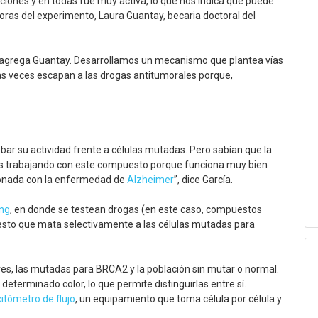
ciones y en todas fue muy activa, lo que nos indica que puede
oras del experimento, Laura Guantay, becaria doctoral del
–agrega Guantay. Desarrollamos un mecanismo que plantea vías
s veces escapan a las drogas antitumorales porque,
bar su actividad frente a células mutadas. Pero sabían que la
os trabajando con este compuesto porque funciona muy bien
ionada con la enfermedad de
Alzheimer
”, dice García.
ng
, en donde se testean drogas (en este caso, compuestos
uesto que mata selectivamente a las células mutadas para
ares, las mutadas para BRCA2 y la población sin mutar o normal.
eterminado color, lo que permite distinguirlas entre sí.
citómetro de flujo
, un equipamiento que toma célula por célula y