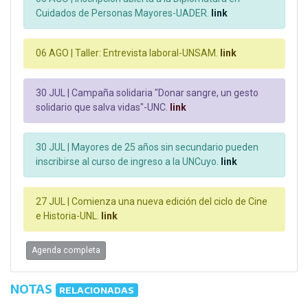
Cuidados de Personas Mayores-UADER.
link
06 AGO |
Taller: Entrevista laboral-UNSAM.
link
30 JUL |
Campaña solidaria "Donar sangre, un gesto
solidario que salva vidas"-UNC.
link
30 JUL |
Mayores de 25 años sin secundario pueden
inscribirse al curso de ingreso a la UNCuyo.
link
27 JUL |
Comienza una nueva edición del ciclo de Cine
e Historia-UNL.
link
Agenda completa
NOTAS
RELACIONADAS