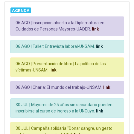
AGENDA
06 AGO |
Inscripción abierta a la Diplomatura en
Cuidados de Personas Mayores-UADER.
link
06 AGO |
Taller: Entrevista laboral-UNSAM.
link
06 AGO |
Presentación de libro | La política de las
víctimas-UNSAM.
link
06 AGO |
Charla: El mundo del trabajo-UNSAM.
link
30 JUL |
Mayores de 25 años sin secundario pueden
inscribirse al curso de ingreso a la UNCuyo.
link
30 JUL |
Campaña solidaria "Donar sangre, un gesto