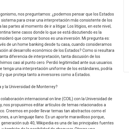
agonismo, nos preguntamos: ¿podemos pensar que los Estados
sistema para crear una interpretación más consistente de los
s partes al momento de ir a litigar. Los litigios, en este nivel,
tina tiene casos donde lo que se está discutiendo es la
onsideró que comprar bonos es una inversión. Mi pregunta es:
ravés de un home banking desde tu casa, cuando consideramos
bución al desarrollo económico de los Estados? Como si resultara
ta diferencia de interpretación, tanta discusión de los
lvimos casi al punto cero. Perdió legitimidad ante sus usuarios.
 tenga una interpretación uniforme de los estándares, podría
d y que proteja tanto a inversores como a Estados.
ia y la Universidad de Monterrey?
olaboración internacional on line (COIL) con la Universidad de
, nos propusimos editar artículos de temas relacionados a
lico. Creemos en poder llevar temas tan abstractos como el
iones, a un lenguaje llano. Es un aporte maravilloso porque,
 generación sub 40, Wikipedia es una de las principales fuentes