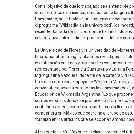
Con el objetivo de que lo trabajado sea entendible p
difusión de las discusiones, empleándose lenguaje ll
Universidad, se estableció un esquema de colaboració
el programa “Wikipedia en la universidad”, los investi
reciente Jornada de Edición, donde han incluido sus r
colaborativa online, a fin de propiciar el debate con
La Universidad de Flores y la Universidad de Monterre
International Learning), y alumnos investigadores de
investigación en curso y sus aportes conjuntos fuer
representado por Florencia Guastavino y Luisina Ferra
Mg. Agustina Vázquez, docente de la cátedra y direct
Guzmán contó con el apoyo de Wikipedia México, a 
convocatoria abierta para todas las universidades”, 
Educación de Wikimedia Argentina. “Lo que proponem
son los espacios donde se produce conocimiento, y a
contenidos puede contribuir a contar con artículos d
compañera en México que coordina el grupo de estud
trabajan en los artículos que seleccionan ambas doc
Al respecto, la Mg. Vázquez explica el origen del CIAD