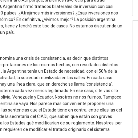
ren ir al CIADI porque, si bien los favoreció para atraer
0, Argentina firmó tratados bilaterales de inversión con casi
00 países. ¿Atrajimos más inversiones? ¿Esas inversiones nos
ómico? En definitiva, ¿vivimos mejor? La posición argentina
vo, tiene y tendrá este tipo de casos. No estamos discutiendo un
un país.
omina una crisis de consistencia, es decir, que distintos
nterpretaciones de los mismos hechos, con resultados distintos.
, la Argentina tenía un Estado de necesidad, con el 50% de la
actividad, la sociedad movilizada en las calles. En cada caso
hay una línea clara, que en derecho se llama ‘consistencia’.
istema cada vez menos legitimado. En ese caso, o te vas o lo
 Bolivia, Venezuela y Ecuador. Nosotros no nos fuimos. Tampoco
rgentina se vaya. Nos parece más conveniente proponer una
las sentencias que el Estado tiene en contra, entre ellas las del
sde la secretaría del CIADI, que saben que están con graves
a los Estados qué modificarían de su reglamento. Nosotros, por
requieren de modificar el tratado originario del sistema.