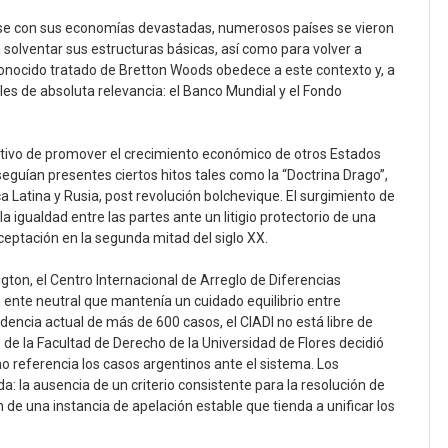
rse con sus economías devastadas, numerosos países se vieron
ra solventar sus estructuras básicas, así como para volver a
conocido tratado de Bretton Woods obedece a este contexto y, a
les de absoluta relevancia: el Banco Mundial y el Fondo
jetivo de promover el crecimiento económico de otros Estados
seguían presentes ciertos hitos tales como la “Doctrina Drago”,
a Latina y Rusia, post revolución bolchevique. El surgimiento de
a igualdad entre las partes ante un litigio protectorio de una
ceptación en la segunda mitad del siglo XX.
ton, el Centro Internacional de Arreglo de Diferencias
n ente neutral que mantenía un cuidado equilibrio entre
dencia actual de más de 600 casos, el CIADI no está libre de
s de la Facultad de Derecho de la Universidad de Flores decidió
 referencia los casos argentinos ante el sistema. Los
: la ausencia de un criterio consistente para la resolución de
de una instancia de apelación estable que tienda a unificar los