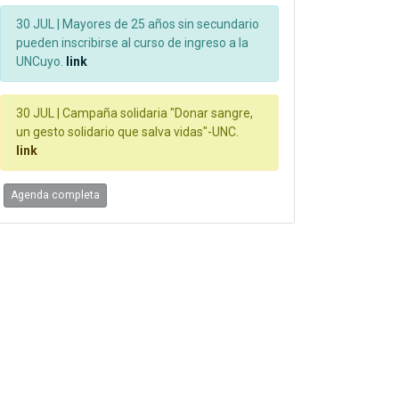
30 JUL |
Mayores de 25 años sin secundario
pueden inscribirse al curso de ingreso a la
UNCuyo.
link
30 JUL |
Campaña solidaria "Donar sangre,
un gesto solidario que salva vidas"-UNC.
link
Agenda completa