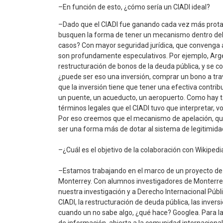
–En función de esto, ¿cómo sería un CIADI ideal?
–Dado que el CIADI fue ganando cada vez más prot
busquen la forma de tener un mecanismo dentro del 
casos? Con mayor seguridad jurídica, que convenga a la
son profundamente especulativos. Por ejemplo, Argen
restructuración de bonos de la deuda pública, y se c
¿puede ser eso una inversión, comprar un bono a t
que la inversión tiene que tener una efectiva contri
un puente, un acueducto, un aeropuerto. Como hay tan
términos legales que el CIADI tuvo que interpretar, vo
Por eso creemos que el mecanismo de apelación, que
ser una forma más de dotar al sistema de legitimida
–¿Cuál es el objetivo de la colaboración con Wikiped
–Estamos trabajando en el marco de un proyecto de c
Monterrey. Con alumnos investigadores de Monterrey
nuestra investigación y a Derecho Internacional Púb
CIADI, la restructuración de deuda pública, las invers
cuando un no sabe algo, ¿qué hace? Googlea. Para la