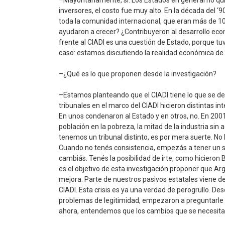
–Mayoritariamente, sí. Los Estados en general no quie
inversores, el costo fue muy alto. En la década del ‘9
toda la comunidad internacional, que eran más de 1
ayudaron a crecer? ¿Contribuyeron al desarrollo econ
frente al CIADI es una cuestión de Estado, porque tu
caso: estamos discutiendo la realidad económica de 
–¿Qué es lo que proponen desde la investigación?
–Estamos planteando que el CIADI tiene lo que se den
tribunales en el marco del CIADI hicieron distintas i
En unos condenaron al Estado y en otros, no. En 2001
población en la pobreza, la mitad de la industria sin 
tenemos un tribunal distinto, es por mera suerte. No 
Cuando no tenés consistencia, empezás a tener un s
cambiás. Tenés la posibilidad de irte, como hicieron
es el objetivo de esta investigación proponer que A
mejora. Parte de nuestros pasivos estatales viene de 
CIADI. Esta crisis es ya una verdad de perogrullo. De
problemas de legitimidad, empezaron a preguntarle 
ahora, entendemos que los cambios que se necesitan 