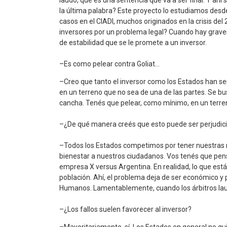
laudo, que es una sentencia que va a ser final. Y ahí
la última palabra? Este proyecto lo estudiamos desd
casos en el CIADI, muchos originados en la crisis de
inversores por un problema legal? Cuando hay grave
de estabilidad que se le promete a un inversor.
–Es como pelear contra Goliat…
–Creo que tanto el inversor como los Estados han se
en un terreno que no sea de una de las partes. Se bus
cancha. Tenés que pelear, como mínimo, en un terren
–¿De qué manera creés que esto puede ser perjudici
–Todos los Estados competimos por tener nuestras m
bienestar a nuestros ciudadanos. Vos tenés que pensa
empresa X versus Argentina. En realidad, lo que estás
población. Ahí, el problema deja de ser económico y 
Humanos. Lamentablemente, cuando los árbitros laud
–¿Los fallos suelen favorecer al inversor?