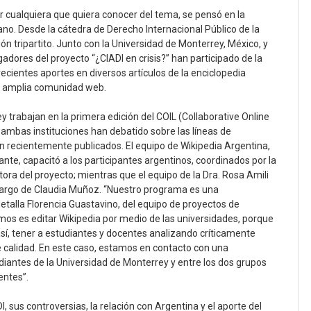
or cualquiera que quiera conocer del tema, se pensó en la
ano. Desde la cátedra de Derecho Internacional Público de la
n tripartito. Junto con la Universidad de Monterrey, México, y
gadores del proyecto “¿CIADI en crisis?” han participado de la
ecientes aportes en diversos artículos de la enciclopedia
 la amplia comunidad web.
y trabajan en la primera edición del COIL (Collaborative Online
 ambas instituciones han debatido sobre las líneas de
on recientemente publicados. El equipo de Wikipedia Argentina,
nte, capacitó a los participantes argentinos, coordinados por la
ora del proyecto; mientras que el equipo de la Dra. Rosa Amili
cargo de Claudia Muñoz. “Nuestro programa es una
detalla Florencia Guastavino, del equipo de proyectos de
os es editar Wikipedia por medio de las universidades, porque
sí, tener a estudiantes y docentes analizando críticamente
e calidad. En este caso, estamos en contacto con una
iantes de la Universidad de Monterrey y entre los dos grupos
entes”.
I, sus controversias, la relación con Argentina y el aporte del