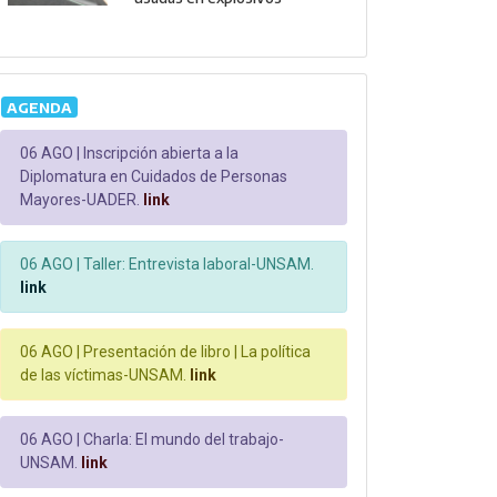
AGENDA
06 AGO |
Inscripción abierta a la
Diplomatura en Cuidados de Personas
Mayores-UADER.
link
06 AGO |
Taller: Entrevista laboral-UNSAM.
link
06 AGO |
Presentación de libro | La política
de las víctimas-UNSAM.
link
06 AGO |
Charla: El mundo del trabajo-
UNSAM.
link