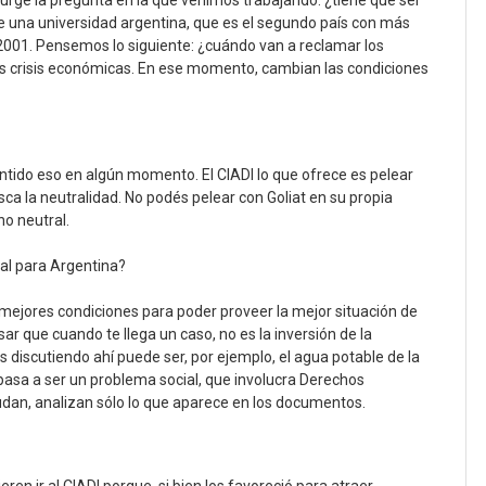
 surge la pregunta en la que venimos trabajando: ¿tiene que ser
e una universidad argentina, que es el segundo país con más
l 2001. Pensemos lo siguiente: ¿cuándo van a reclamar los
s crisis económicas. En ese momento, cambian las condiciones
ntido eso en algún momento. El CIADI lo que ofrece es pelear
ca la neutralidad. No podés pelear con Goliat en su propia
o neutral.
al para Argentina?
ejores condiciones para poder proveer la mejor situación de
r que cuando te llega un caso, no es la inversión de la
 discutiendo ahí puede ser, por ejemplo, el agua potable de la
pasa a ser un problema social, que involucra Derechos
an, analizan sólo lo que aparece en los documentos.