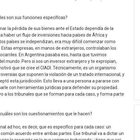
les son sus funciones específicas?
ar la pérdida de sus bienes ante el Estado dependía de la
a haber un flujo de inversiones hacia países de África y
tos países se independizan, era muy difícil comenzar como
s. Estas empresas, en manos de extranjeros, controlaban los
rrocarriles. En Argentina pasaba eso, hasta que tuvimos
del mundo. Pero si sos un inversor extranjero y te expropian,
otivó que se cree el CIADI. Técnicamente, es un organismo
oversias que suponen la violación de un tratado internacional, y
eptó esta jurisdicción. Esto lleva a una persona a pararse con
marle con herramientas jurídicas para defender su propiedad.
o a los tribunales que se forman para cada caso, y forma parte
y cuáles son los cuestionamientos que le hacen?
al ad hoc, es decir, que es específico para cada caso: un
 de común acuerdo entre ambas partes. Ese tribunal va a dictar un