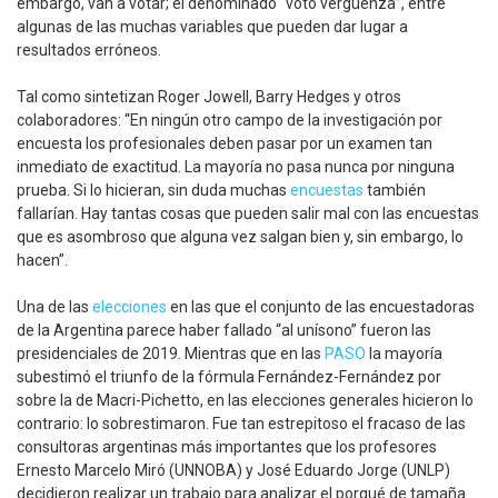
embargo, van a votar; el denominado “voto vergüenza”, entre
algunas de las muchas variables que pueden dar lugar a
resultados erróneos.
Tal como sintetizan Roger Jowell, Barry Hedges y otros
colaboradores: “En ningún otro campo de la investigación por
encuesta los profesionales deben pasar por un examen tan
inmediato de exactitud. La mayoría no pasa nunca por ninguna
prueba. Si lo hicieran, sin duda muchas
encuestas
también
fallarían. Hay tantas cosas que pueden salir mal con las encuestas
que es asombroso que alguna vez salgan bien y, sin embargo, lo
hacen”.
Una de las
elecciones
en las que el conjunto de las encuestadoras
de la Argentina parece haber fallado “al unísono” fueron las
presidenciales de 2019. Mientras que en las
PASO
la mayoría
subestimó el triunfo de la fórmula Fernández-Fernández por
sobre la de Macri-Pichetto, en las elecciones generales hicieron lo
contrario: lo sobrestimaron. Fue tan estrepitoso el fracaso de las
consultoras argentinas más importantes que los profesores
Ernesto Marcelo Miró (UNNOBA) y José Eduardo Jorge (UNLP)
decidieron realizar un trabajo para analizar el porqué de tamaña