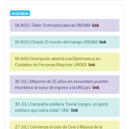
AGENDA
06 AGO |
Taller: Entrevista laboral-UNSAM.
link
06 AGO |
Charla: El mundo del trabajo-UNSAM.
link
06 AGO |
Inscripción abierta a la Diplomatura en
Cuidados de Personas Mayores-UADER.
link
30 JUL |
Mayores de 25 años sin secundario pueden
inscribirse al curso de ingreso a la UNCuyo.
link
30 JUL |
Campaña solidaria "Donar sangre, un gesto
solidario que salva vidas"-UNC.
link
27 JUL |
Comienza el ciclo de Cine y Música de la