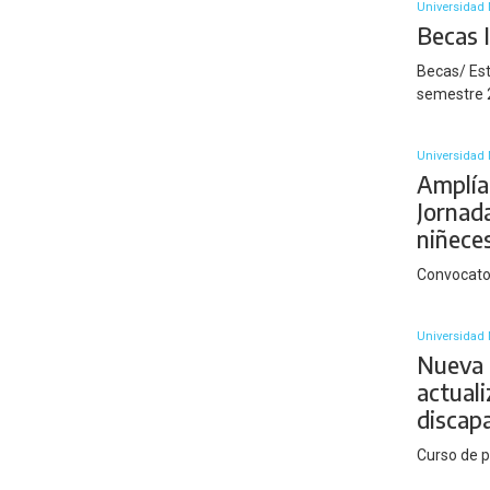
Universidad 
Becas 
Becas/ Est
semestre 2
Universidad 
Amplían
Jornada
niñece
Convocator
Universidad 
Nueva 
actuali
discap
Curso de 