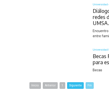
Universidad 
Diálog
redes 
UMSA
Encuentro 
entre fami
Universidad 
Becas 
para e
Becas
Inicio
Anterior
1
Siguiente
Fin