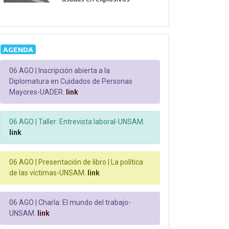
AGENDA
06 AGO |
Inscripción abierta a la
Diplomatura en Cuidados de Personas
Mayores-UADER.
link
06 AGO |
Taller: Entrevista laboral-UNSAM.
link
06 AGO |
Presentación de libro | La política
de las víctimas-UNSAM.
link
06 AGO |
Charla: El mundo del trabajo-
UNSAM.
link