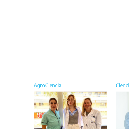
AgroCiencia
Cienc