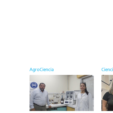
AgroCiencia
Cienc