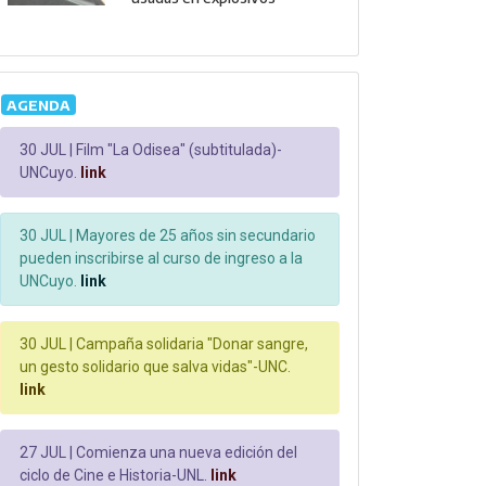
AGENDA
30 JUL |
Film "La Odisea" (subtitulada)-
UNCuyo.
link
30 JUL |
Mayores de 25 años sin secundario
pueden inscribirse al curso de ingreso a la
UNCuyo.
link
30 JUL |
Campaña solidaria "Donar sangre,
un gesto solidario que salva vidas"-UNC.
link
27 JUL |
Comienza una nueva edición del
ciclo de Cine e Historia-UNL.
link