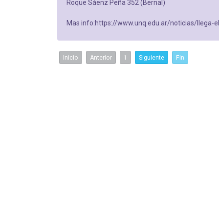
Roque Sáenz Peña 352 (Bernal)
Mas info:https://www.unq.edu.ar/noticias/llega-el
Inicio
Anterior
1
Siguiente
Fin