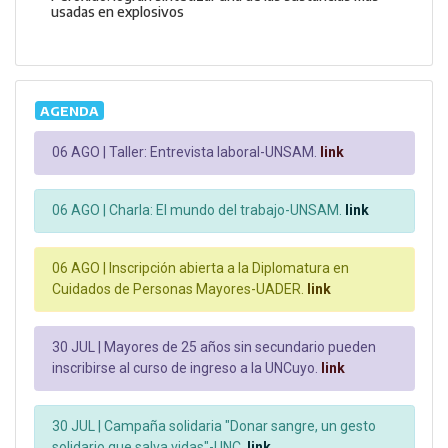
usadas en explosivos
AGENDA
06 AGO |
Taller: Entrevista laboral-UNSAM.
link
06 AGO |
Charla: El mundo del trabajo-UNSAM.
link
06 AGO |
Inscripción abierta a la Diplomatura en
Cuidados de Personas Mayores-UADER.
link
30 JUL |
Mayores de 25 años sin secundario pueden
inscribirse al curso de ingreso a la UNCuyo.
link
30 JUL |
Campaña solidaria "Donar sangre, un gesto
solidario que salva vidas"-UNC.
link