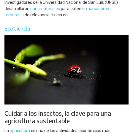
Investigadores de la Universidad Nacional de San Luis (UNSL)
desarrollaron
nanomateriales
para obtener
marcadores
tumorales
de relevancia clínica en ...
EcoCiencia
Cuidar a los insectos, la clave para una
agricultura sustentable
La
agricultura
es una de las actividades económicas más