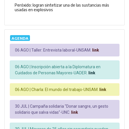
Peróxido: logran sintetizar una de las sustancias más
usadas en explosivos
AGENDA
06 AGO |
Taller: Entrevista laboral-UNSAM.
link
06 AGO |
Inscripción abierta a la Diplomatura en
Cuidados de Personas Mayores-UADER.
link
06 AGO |
Charla: El mundo del trabajo-UNSAM.
link
30 JUL |
Campaña solidaria "Donar sangre, un gesto
solidario que salva vidas"-UNC.
link
30 JUL |
Mayores de 25 años sin secundario pueden