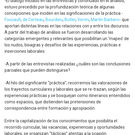
-El diálogo iniciado en las entrevistas y continuado en el análisis,
estuvo precedido por la profundización teórica de algunas
concepciones que inciden en las significaciones de la práctica -
Foucault
,
de Certeau
,
Bourdieu
,
Butler
,
Verón
,
Martín Barbero
- que
aportan distintas líneas en las relaciones con y entre los discursos.
A partir del trabajo de análisis se fueron desarrollando las
categorías emergentes y relevantes que posibilitan un ‘mapeo’ de
los nudos, bisagras y desafíos de las experiencias, prácticas e
inserciones laborales.
-A partir de las entrevistas realizadas ¿cuáles son las conclusiones
parciales que pueden distinguirse?
-Al hilo del significante “práctica”, recorremos las valoraciones de
los trayectos curriculares y laborales que se re-trazan, según las
experiencias prácticas y se bosquejan como itinerarios entendidos
como espacios, que distienden las pretensiones de
correspondencia entre formación y apropiación.
Entre la capitalización de los conocimientos que posibilita el
recorrido curricular, las vacancias, experiencias y oportunidades
laborales, se organizan “tácticas” atentas a la ocasión.