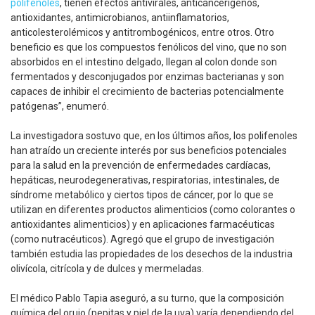
polifenoles
, tienen efectos antivirales, anticancerígenos,
antioxidantes, antimicrobianos, antiinflamatorios,
anticolesterolémicos y antitrombogénicos, entre otros. Otro
beneficio es que los compuestos fenólicos del vino, que no son
absorbidos en el intestino delgado, llegan al colon donde son
fermentados y desconjugados por enzimas bacterianas y son
capaces de inhibir el crecimiento de bacterias potencialmente
patógenas”, enumeró.
La investigadora sostuvo que, en los últimos años, los polifenoles
han atraído un creciente interés por sus beneficios potenciales
para la salud en la prevención de enfermedades cardíacas,
hepáticas, neurodegenerativas, respiratorias, intestinales, de
síndrome metabólico y ciertos tipos de cáncer, por lo que se
utilizan en diferentes productos alimenticios (como colorantes o
antioxidantes alimenticios) y en aplicaciones farmacéuticas
(como nutracéuticos). Agregó que el grupo de investigación
también estudia las propiedades de los desechos de la industria
olivícola, citrícola y de dulces y mermeladas.
El médico Pablo Tapia aseguró, a su turno, que la composición
química del orujo (pepitas y piel de la uva) varía dependiendo del